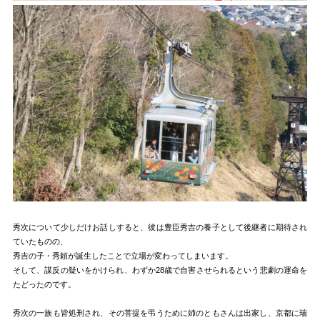
秀次について少しだけお話しすると、彼は豊臣秀吉の養子として後継者に期待され
ていたものの、
秀吉の子・秀頼が誕生したことで立場が変わってしまいます。
そして、謀反の疑いをかけられ、わずか28歳で自害させられるという悲劇の運命を
たどったのです。
秀次の一族も皆処刑され、その菩提を弔うために姉のともさんは出家し、京都に瑞