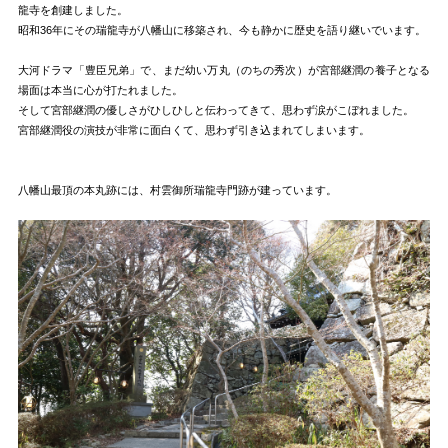
龍寺を創建しました。
昭和36年にその瑞龍寺が八幡山に移築され、今も静かに歴史を語り継いでいます。
大河ドラマ「豊臣兄弟」で、まだ幼い万丸（のちの秀次）が宮部継潤の養子となる
場面は本当に心が打たれました。
そして宮部継潤の優しさがひしひしと伝わってきて、思わず涙がこぼれました。
宮部継潤役の演技が非常に面白くて、思わず引き込まれてしまいます。
八幡山最頂の本丸跡には、村雲御所瑞龍寺門跡が建っています。