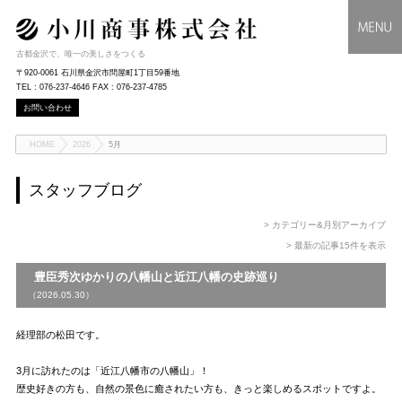
古都金沢で、唯一の美しさをつくる
〒920-0061 石川県金沢市問屋町1丁目59番地
TEL : 076-237-4646 FAX : 076-237-4785
お問い合わせ
HOME
2026
5月
スタッフブログ
> カテゴリー&月別アーカイブ
> 最新の記事15件を表示
豊臣秀次ゆかりの八幡山と近江八幡の史跡巡り
（2026.05.30）
経理部の松田です。
3月に訪れたのは「近江八幡市の八幡山」！
歴史好きの方も、自然の景色に癒されたい方も、きっと楽しめるスポットですよ。