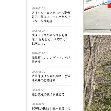
2026.06.19
アオイミフェスティバル開催
報告：秋冬アイテムと新作ブ
ランドが大好評！
2026.06.17
大河ドラマのキャストも登
場！ 百万石まつりで味わう
戦国ロマン
2026.06.05
物見石山のレンゲツツジと絶
景散策
2026.05.30
豊臣秀次ゆかりの八幡山と近
江八幡の史跡巡り
2026.05.20
桜と廃線の風情を感じて
2026.04.30
800段の挑戦！ 立木観音への