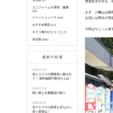
登山部
(5)
歴史好きの方も、
ユニフォーム＆環境・健康
(18)
まず、八幡山は標
イベントニュース
山頂には秀次の菩
(141)
おすすめ商品
(17)
今回はちょっと楽
キラリ隊のひとりごと
(7)
未分類
(262)
2026.07.24
色とりどりの紫陽花に癒され
て！ 俱利伽羅不動寺さんぽ
2026.07.14
雨に映える紫陽花の彩り
2026.06.30
北アルプスの絶景を見ながら
美ヶ原登山！