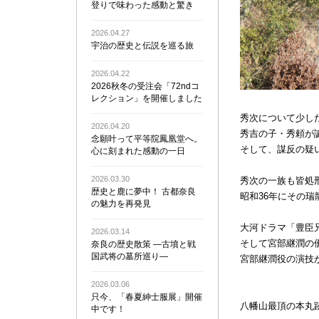
登りで味わった感動と驚き
2026.04.27
宇治の歴史と伝説を巡る旅
2026.04.22
2026秋冬の受注会「72ndコ
レクション」を開催しました
秀次について少し
2026.04.20
秀吉の子・秀頼が
念願叶って平等院鳳凰堂へ。
そして、謀反の疑
心に刻まれた感動の一日
2026.03.30
秀次の一族も皆処
歴史と鹿に夢中！ 古都奈良
昭和36年にその
の魅力を再発見
大河ドラマ「豊臣
2026.03.14
そして宮部継潤の
奈良の歴史散策 ―古墳と戦
国武将の墓所巡り―
宮部継潤役の演技
2026.03.06
只今、「春夏紳士服展」開催
八幡山最頂の本丸
中です！