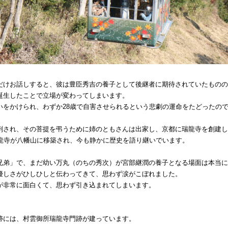
だけお話しすると、彼は豊臣秀吉の養子として後継者に期待されていたものの
誕生したことで立場が変わってしまいます。
いをかけられ、わずか28歳で自害させられるという悲劇の運命をたどったの
刑され、その菩提を弔うために姉のともさんは出家し、京都に瑞龍寺を創建し
瑞龍寺が八幡山に移築され、今も静かに歴史を語り継いでいます。
兄弟」で、まだ幼い万丸（のちの秀次）が宮部継潤の養子となる場面は本当に
優しさがひしひしと伝わってきて、思わず涙がこぼれました。
が非常に面白くて、思わず引き込まれてしまいます。
跡には、村雲御所瑞龍寺門跡が建っています。