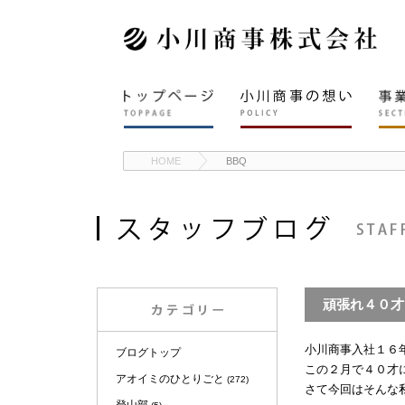
HOME
BBQ
頑張れ４０才（
小川商事入社１６
ブログトップ
この２月で４０才
アオイミのひとりごと
(272)
さて今回はそんな