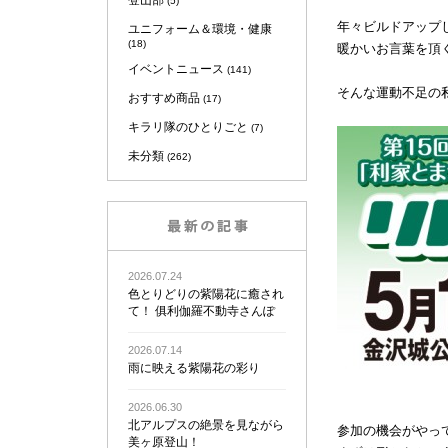
登山部
(5)
年々ビルドアップ
ユニフォーム＆環境・健康
(18)
暖かいお言葉を頂
イベントニュース
(141)
そんな運動不足の
おすすめ商品
(17)
キラリ隊のひとりごと
(7)
未分類
(262)
2026.07.24
色とりどりの紫陽花に癒され
て！ 俱利伽羅不動寺さんぽ
2026.07.14
雨に映える紫陽花の彩り
2026.06.30
北アルプスの絶景を見ながら
参加の機会がやっ
美ヶ原登山！