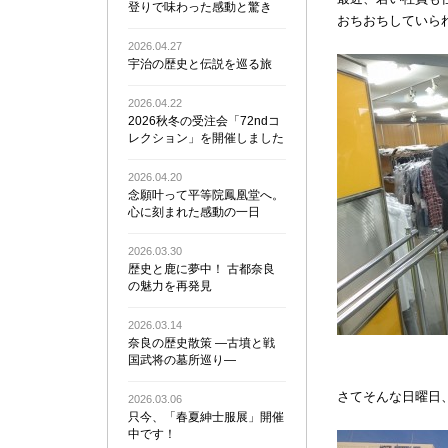
登りで味わった感動と驚き
おちおちしていら
2026.04.27
宇治の歴史と伝説を巡る旅
2026.04.22
2026秋冬の受注会「72ndコ
レクション」を開催しました
2026.04.20
念願叶って平等院鳳凰堂へ。
心に刻まれた感動の一日
2026.03.30
歴史と鹿に夢中！ 古都奈良
の魅力を再発見
2026.03.14
奈良の歴史散策 ―古墳と戦
国武将の墓所巡り―
さてそんな日曜日
2026.03.06
只今、「春夏紳士服展」開催
中です！