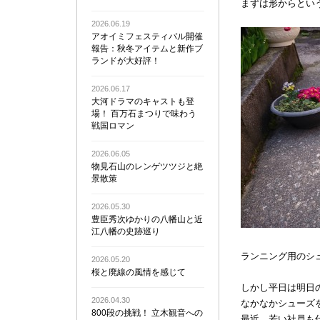
まずは形からとい
2026.06.19
アオイミフェスティバル開催
報告：秋冬アイテムと新作ブ
ランドが大好評！
2026.06.17
大河ドラマのキャストも登
場！ 百万石まつりで味わう
戦国ロマン
2026.06.05
物見石山のレンゲツツジと絶
景散策
2026.05.30
豊臣秀次ゆかりの八幡山と近
江八幡の史跡巡り
ランニング用のシ
2026.05.20
桜と廃線の風情を感じて
しかし平日は明日
2026.04.30
なかなかシューズ
800段の挑戦！ 立木観音への
最近、若い社員も