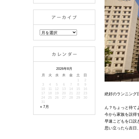
2026年8月
月
火
水
木
金
土
日
1
2
3
4
5
6
7
8
9
10
11
12
13
14
15
16
17
18
19
20
21
22
23
絶好のランニング
24
25
26
27
28
29
30
31
« 7月
ん？ちょっと待て
今から家族を説得
早速こどもを口説
思い立ったら吉日