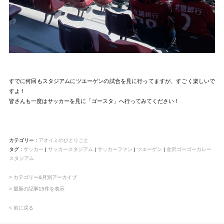
すでに何回もスタジアムにツエーゲンの試合を見に行ってますが、すごく楽しいで
すよ！
皆さんも一度はサッカーを見に「ゴースタ」へ行ってみてください！
カテゴリー :
アオイミのひとりごと
タグ :
サッカー
|
サッカースタジアム
|
サッカーファン
|
ツエーゲン
|
金沢ゴーゴーカレー
スタジアム
> カテゴリー&月別アーカイブ
> 最新の記事15件を表示
< 前に戻る