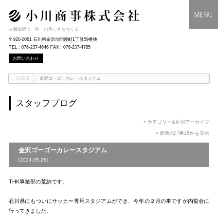
古都金沢で、唯一の美しさをつくる
〒920-0061 石川県金沢市問屋町1丁目59番地
TEL : 076-237-4646 FAX : 076-237-4785
お問い合わせ
HOME
金沢ゴーゴーカレースタジアム
スタッフブログ
> カテゴリー&月別アーカイブ
> 最新の記事15件を表示
金沢ゴーゴーカレースタジアム
（2024.05.25）
THK事業部の荒納です。
石川県にもついにサッカー専用スタジアムができ、今年の２月の事ですが内覧会に
行ってきました。