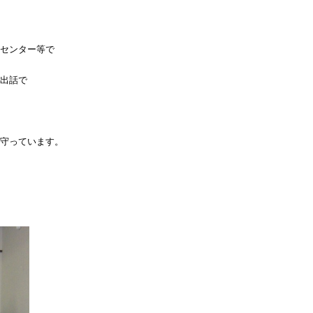
センター等で
出話で
守っています。