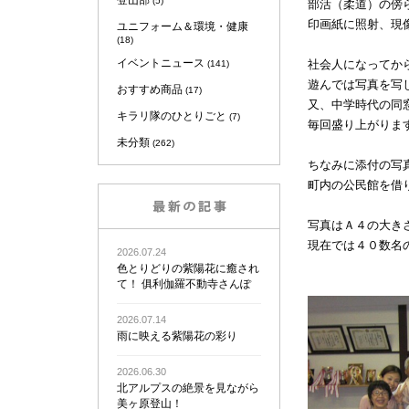
登山部
(5)
部活（柔道）の傍
印画紙に照射、現
ユニフォーム＆環境・健康
(18)
イベントニュース
社会人になってか
(141)
遊んでは写真を写
おすすめ商品
(17)
又、中学時代の同
キラリ隊のひとりごと
(7)
毎回盛り上がりま
未分類
(262)
ちなみに添付の写
町内の公民館を借
写真はＡ４の大き
現在では４０数名
2026.07.24
色とりどりの紫陽花に癒され
て！ 俱利伽羅不動寺さんぽ
2026.07.14
雨に映える紫陽花の彩り
2026.06.30
北アルプスの絶景を見ながら
美ヶ原登山！