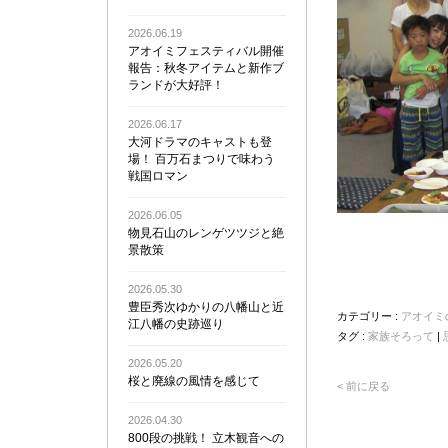
2026.06.19
アオイミフェスティバル開催
報告：秋冬アイテムと新作ブ
ランドが大好評！
2026.06.17
大河ドラマのキャストも登
場！ 百万石まつりで味わう
戦国ロマン
2026.06.05
物見石山のレンゲツツジと絶
景散策
2026.05.30
豊臣秀次ゆかりの八幡山と近
カテゴリー :
アオイミ
江八幡の史跡巡り
タグ :
家族そろって
|
2026.05.20
桜と廃線の風情を感じて
< 前に戻る
2026.04.30
800段の挑戦！ 立木観音への