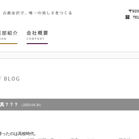
真？？？
（2020.04.30）
。
持ったのは高校時代。