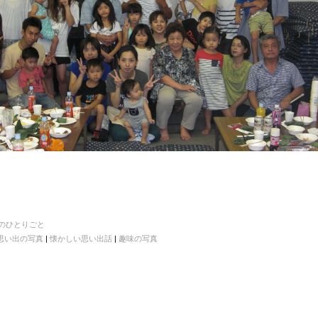
のひとりごと
思い出の写真
|
懐かしい思い出話
|
趣味の写真