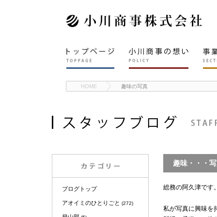
HOME
趣味の写真
趣味・・・写
総務の阿久津です
ブログトップ
アオイミのひとりごと
(272)
私が写真に興味を