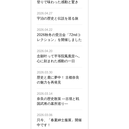
登りで味わった感動と驚き
2026.04.27
宇治の歴史と伝説を巡る旅
2026.04.22
2026秋冬の受注会「72ndコ
レクション」を開催しました
2026.04.20
念願叶って平等院鳳凰堂へ。
心に刻まれた感動の一日
2026.03.30
歴史と鹿に夢中！ 古都奈良
の魅力を再発見
2026.03.14
奈良の歴史散策 ―古墳と戦
国武将の墓所巡り―
2026.03.06
只今、「春夏紳士服展」開催
中です！