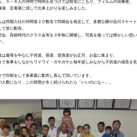
ら、５～６人の仲間で時間を見つけては暗室にこもり、フィルムの現像後、
像液、定着液に浸して出来上がりを楽しみました。
らは同期入社の仲間達２０数名で同期会を発足して、多磨公園や品川スケート
して皆に配布。
窓会、高校時代のクラス会等を３年毎に開催し、写真を撮っては懐かしい思い
す。
真は義母を中心に子供達、孫達、曾孫達がお正月、お盆に集まり、
りて食事をしながらワイワイ・ガヤガヤと毎年楽しみながら子供達の成長を見
さで印刷をして各家庭に配布し喜んで頂いています。
の人数になり、この状態が永く続けられたら「いいのにな～」。