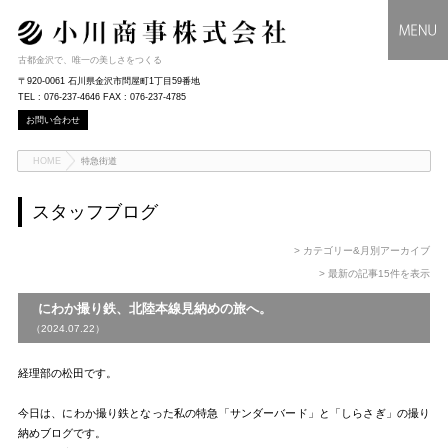
古都金沢で、唯一の美しさをつくる
〒920-0061 石川県金沢市問屋町1丁目59番地
TEL : 076-237-4646 FAX : 076-237-4785
お問い合わせ
HOME
特急街道
スタッフブログ
> カテゴリー&月別アーカイブ
> 最新の記事15件を表示
にわか撮り鉄、北陸本線見納めの旅へ。
（2024.07.22）
経理部の松田です。
今日は、にわか撮り鉄となった私の特急「サンダーバード」と「しらさぎ」の撮り
納めブログです。