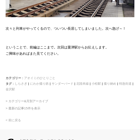
次々と列車がやってくるので、ついつい長居してしまいました。次へ急げ～！
ということで、前編はここまで。次回は粟津駅からお伝えします。
ご興味があればまた見てください。
カテゴリー :
アオイミのひとりごと
タグ :
しらさぎ
|
にわか撮り鉄
|
サンダーバード
|
北陸本線
|
小松駅
|
撮り納め
|
特急街道
|
金沢駅
> カテゴリー&月別アーカイブ
> 最新の記事15件を表示
< 前に戻る