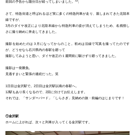
前回の予告から随分日が経ってしまいました。^^;
さて、特急街道と呼ばれるほど実に多くの特急列車が走り、親しまれてきた北陸本
線ですが、
3月のダイヤ改正により北陸本線から特急列車の姿が消えてしまうため、名残惜し
さに撮り納めに奔走してきました。
撮影を始めたのは３月になってからのこと。初めは沿線で写真を撮ってたのです
が、どうせなら石川県内の各駅を廻って
撮影してみようと思い、ダイヤ改正の１週間前に駆けずり廻ってきました。
撮影は一発勝負。
見逃すまいと緊張の連続だった。笑
1日目は金沢駅で。2日目は金沢駅以南の各駅へ。
12駅もあり長くなるので、2回に分けてお伝えします。
それでは、「サンダーバード」「しらさぎ」見納めの旅・前編のはじまりです！
①金沢駅
ホームに上がれば、次々と列車が入ってくる金沢駅です。