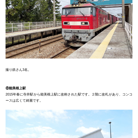
撮り鉄さん3名。
⑧能美根上駅
2015年春に寺井駅から能美根上駅に改称された駅です。２階に改札があり、コンコ
ースは広くて綺麗です。