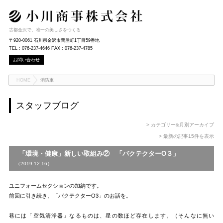
古都金沢で、唯一の美しさをつくる
〒920-0061 石川県金沢市問屋町1丁目59番地
TEL : 076-237-4646 FAX : 076-237-4785
お問い合わせ
HOME
消防車
スタッフブログ
> カテゴリー&月別アーカイブ
> 最新の記事15件を表示
「環境・健康」新しい取組み② 「バクテクターO３」
（2019.12.16）
ユニフォームセクションの加納です。
前回に引き続き、「バクテクターO3」のお話を。
巷には「空気清浄器」なるものは、星の数ほど存在します。（そんなに無い