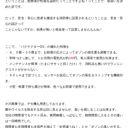
ということは、総務省が性能を認めたってことですよね！ってことで、取扱いを決
めた訳です。
だって、安全・安心に患者を搬送する消防車に設置されるということは、安全・安
心の設計って
ことじゃないですか。効果が無いと税金使って設置しませんもんね！
ここで、「バクテクターO3」の優れた特徴を
・ ４、５畳～３０畳まで、お部屋の広さによってオゾンの発生量を調整できる。
・ 常時つけっ放しで、１か月間の電気代が約
180
円。有人環境で使用が出来ます。
・ メンテナンスが簡単（たまにササッと拭くだけ）で、消耗品も無いのでランニン
グコストがかからない。
・ ５０ｃｍまで近づくと、センサーが反応してオゾンの発生をストップする機能付
き。
・ 小型・軽量で持ち運びが簡単。色々なお部屋で使用できます。
小川商事では、デモ機も用意しております。
菌やウイルスを除去する所は目に見えませんが、臭いを感じることは出来ます。
当社の喫煙室でもテスト済み。夜間稼働しっぱなしで、朝喫煙室に入るとその違い
は一目瞭然でした。
喫煙者も非喫煙者も全員声を揃えて「全然違うね！」とか「オゾンの臭いがする」