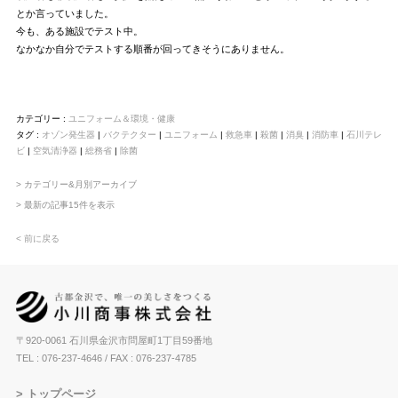
とか言っていました。
今も、ある施設でテスト中。
なかなか自分でテストする順番が回ってきそうにありません。
カテゴリー :
ユニフォーム＆環境・健康
タグ :
オゾン発生器
|
バクテクター
|
ユニフォーム
|
救急車
|
殺菌
|
消臭
|
消防車
|
石川テレ
ビ
|
空気清浄器
|
総務省
|
除菌
> カテゴリー&月別アーカイブ
> 最新の記事15件を表示
< 前に戻る
〒920-0061 石川県金沢市問屋町1丁目59番地
TEL : 076-237-4646
/ FAX : 076-237-4785
トップページ