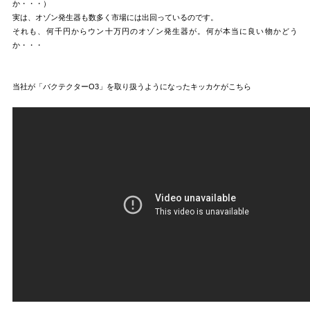
か・・・）
実は、オゾン発生器も数多く市場には出回っているのです。
それも、何千円からウン十万円のオゾン発生器が。何が本当に良い物かどう
か・・・
当社が「バクテクターO3」を取り扱うようになったキッカケがこちら