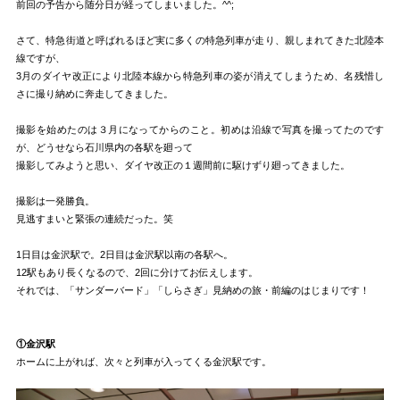
前回の予告から随分日が経ってしまいました。^^;
さて、特急街道と呼ばれるほど実に多くの特急列車が走り、親しまれてきた北陸本
線ですが、
3月のダイヤ改正により北陸本線から特急列車の姿が消えてしまうため、名残惜し
さに撮り納めに奔走してきました。
撮影を始めたのは３月になってからのこと。初めは沿線で写真を撮ってたのです
が、どうせなら石川県内の各駅を廻って
撮影してみようと思い、ダイヤ改正の１週間前に駆けずり廻ってきました。
撮影は一発勝負。
見逃すまいと緊張の連続だった。笑
1日目は金沢駅で。2日目は金沢駅以南の各駅へ。
12駅もあり長くなるので、2回に分けてお伝えします。
それでは、「サンダーバード」「しらさぎ」見納めの旅・前編のはじまりです！
①金沢駅
ホームに上がれば、次々と列車が入ってくる金沢駅です。