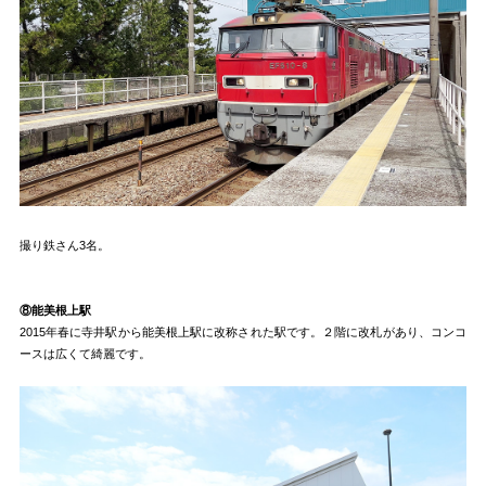
撮り鉄さん3名。
⑧能美根上駅
2015年春に寺井駅から能美根上駅に改称された駅です。２階に改札があり、コンコ
ースは広くて綺麗です。