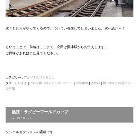
次々と列車がやってくるので、ついつい長居してしまいました。次へ急げ～！
ということで、前編はここまで。次回は粟津駅からお伝えします。
ご興味があればまた見てください。
カテゴリー :
アオイミのひとりごと
タグ :
しらさぎ
|
にわか撮り鉄
|
サンダーバード
|
北陸本線
|
小松駅
|
撮り納め
|
特急街道
|
金沢駅
熱狂！ラグビーワールドカップ
（2019.10.02）
ソシエルセクションの斎藤です。