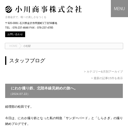
古都金沢で、唯一の美しさをつくる
〒920-0061 石川県金沢市問屋町1丁目59番地
TEL : 076-237-4646 FAX : 076-237-4785
お問い合わせ
HOME
小松駅
スタッフブログ
> カテゴリー&月別アーカイブ
> 最新の記事15件を表示
にわか撮り鉄、北陸本線見納めの旅へ。
（2024.07.22）
経理部の松田です。
今日は、にわか撮り鉄となった私の特急「サンダーバード」と「しらさぎ」の撮り
納めブログです。