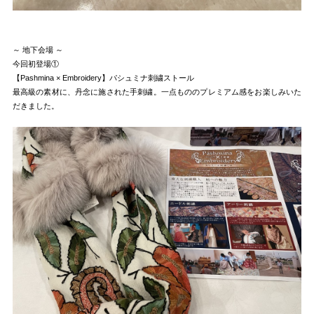
～ 地下会場 ～
今回初登場①
【Pashmina × Embroidery】パシュミナ刺繍ストール
最高級の素材に、丹念に施された手刺繍。一点もののプレミアム感をお楽しみいた
だきました。