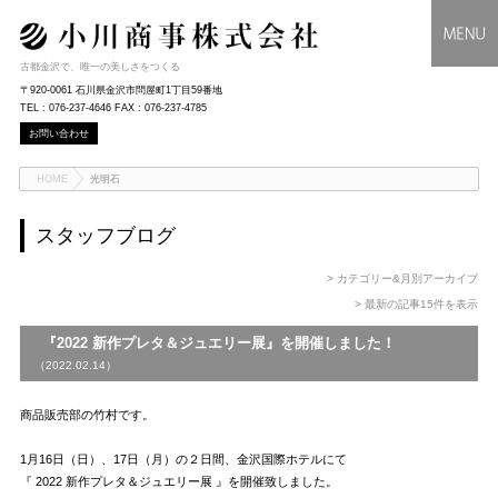
古都金沢で、唯一の美しさをつくる
〒920-0061 石川県金沢市問屋町1丁目59番地
TEL : 076-237-4646 FAX : 076-237-4785
お問い合わせ
HOME
光明石
スタッフブログ
> カテゴリー&月別アーカイブ
> 最新の記事15件を表示
『2022 新作プレタ＆ジュエリー展』を開催しました！
（2022.02.14）
商品販売部の竹村です。
1月16日（日）、17日（月）の２日間、金沢国際ホテルにて
『 2022 新作プレタ＆ジュエリー展 』を開催致しました。