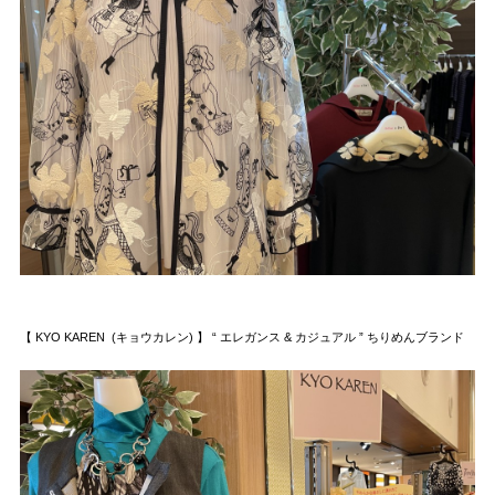
【 KYO KAREN (キョウカレン) 】 “ エレガンス & カジュアル ” ちりめんブランド