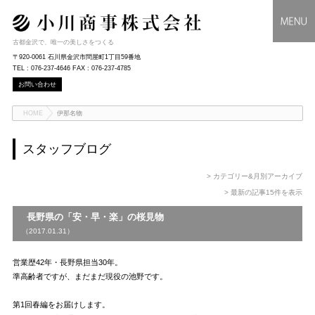
古都金沢で、唯一の美しさをつくる
〒920-0061 石川県金沢市問屋町1丁目59番地
TEL : 076-237-4646 FAX : 076-237-4785
お問い合わせ
HOME
伊那名物
スタッフブログ
> カテゴリー&月別アーカイブ
> 最新の記事15件を表示
長野県の「安・早・楽」の桜見物
（2017.01.31）
営業歴42年・長野県担当30年。
準高齢者ですが、まだまだ現役の池野です。
第1回春編をお届けします。