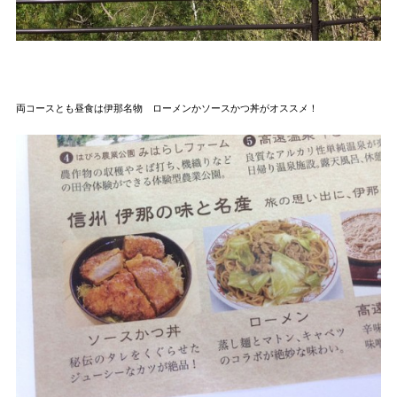
両コースとも昼食は伊那名物 ローメンかソースかつ丼がオススメ！