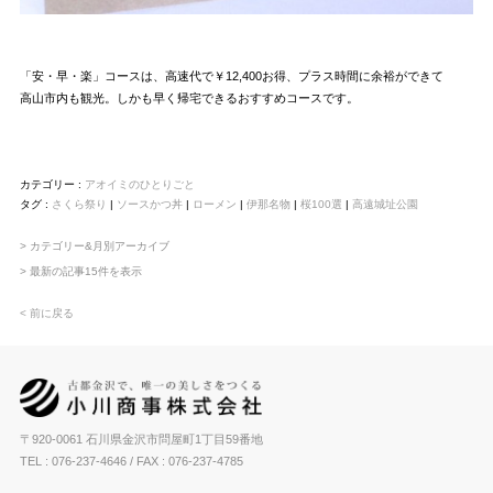
「安・早・楽」コースは、高速代で￥12,400お得、プラス時間に余裕ができて
高山市内も観光。しかも早く帰宅できるおすすめコースです。
カテゴリー :
アオイミのひとりごと
タグ :
さくら祭り
|
ソースかつ丼
|
ローメン
|
伊那名物
|
桜100選
|
高遠城址公園
> カテゴリー&月別アーカイブ
> 最新の記事15件を表示
< 前に戻る
〒920-0061 石川県金沢市問屋町1丁目59番地
TEL : 076-237-4646
/ FAX : 076-237-4785