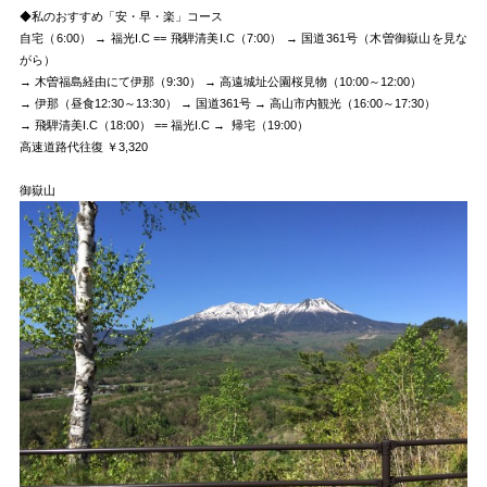
◆私のおすすめ「安・早・楽」コース
自宅（6:00） → 福光I.C == 飛騨清美I.C（7:00） → 国道361号（木曽御嶽山を見な
がら）
→ 木曽福島経由にて伊那（9:30） → 高遠城址公園桜見物（10:00～12:00）
→ 伊那（昼食12:30～13:30） → 国道361号 → 高山市内観光（16:00～17:30）
→ 飛騨清美I.C（18:00） == 福光I.C → 帰宅（19:00）
高速道路代往復 ￥3,320
御嶽山