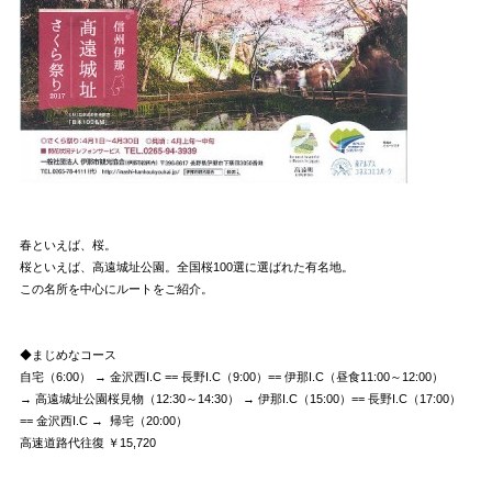
春といえば、桜。
桜といえば、高遠城址公園。全国桜100選に選ばれた有名地。
この名所を中心にルートをご紹介。
◆まじめなコース
自宅（6:00） → 金沢西I.C == 長野I.C（9:00）== 伊那I.C（昼食11:00～12:00）
→ 高遠城址公園桜見物（12:30～14:30） → 伊那I.C（15:00）== 長野I.C（17:00）
== 金沢西I.C → 帰宅（20:00）
高速道路代往復 ￥15,720