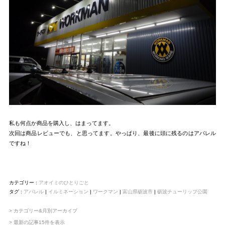
私も何点か商品を購入し、はまってます。
次回は商品レビューでも、と思ってます。やっぱり、最後に頭に残るのはアパレル
ですね！
カテゴリー :
アオイミのひとりごと
タグ :
アパレル
|
イルミネーション
|
ワークマン
|
富山県砺波市
|
砺波チューリップ公園
> カテゴリー&月別アーカイブ
> 最新の記事15件を表示