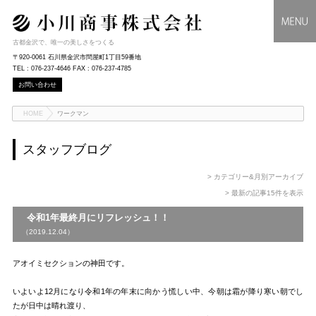
古都金沢で、唯一の美しさをつくる
〒920-0061 石川県金沢市問屋町1丁目59番地
TEL : 076-237-4646 FAX : 076-237-4785
お問い合わせ
HOME
ワークマン
スタッフブログ
> カテゴリー&月別アーカイブ
> 最新の記事15件を表示
令和1年最終月にリフレッシュ！！
（2019.12.04）
アオイミセクションの神田です。
いよいよ12月になり令和1年の年末に向かう慌しい中、今朝は霜が降り寒い朝でし
たが日中は晴れ渡り、