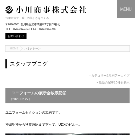
古都金沢で、唯一の美しさをつくる
〒920-0061 石川県金沢市問屋町1丁目59番地
TEL : 076-237-4646 FAX : 076-237-4785
お問い合わせ
HOME
ハネクトーン
スタッフブログ
> カテゴリー&月別アーカイブ
> 最新の記事15件を表示
ユニフォームの展示会放浪記④
（2020.02.27）
ユニフォームセクションの加納です。
神田明神から秋葉原駅まで下って、UDXのビルへ。