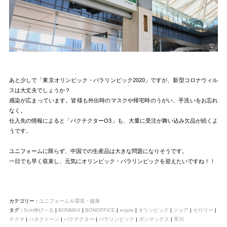
あと少しで「東京オリンピック・パラリンピック2020」ですが、新型コロナウィル
スは大丈夫でしょうか？
感染が広まっています。皆様も外出時のマスクや帰宅時のうがい、手洗いをお忘れ
なく。
仕入先の情報によると「バクテクターO3」も、大量に受注が舞い込み欠品が続くよ
うです。
ユニフォームに限らず、中国での生産品は大きな問題になりそうです。
一日でも早く収束し、元気にオリンピック・パラリンピックを迎えたいですね！！
カテゴリー :
ユニフォーム＆環境・健康
タグ :
5cm伸び～る
|
BONMAX
|
BONOFFICE
|
enjoie
|
オリンピック
|
ジョア
|
セロリー
|
チクマ
|
ハネクトーン
|
バクテクター
|
パラリンピック
|
ボンマックス
|
早川