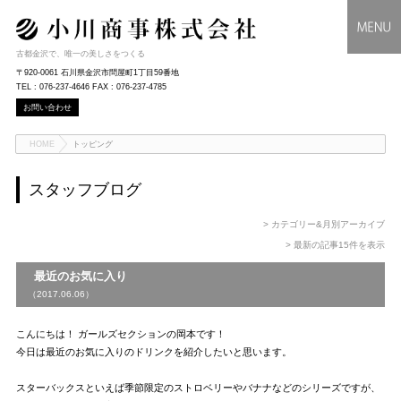
古都金沢で、唯一の美しさをつくる
〒920-0061 石川県金沢市問屋町1丁目59番地
TEL : 076-237-4646 FAX : 076-237-4785
お問い合わせ
HOME
トッピング
スタッフブログ
> カテゴリー&月別アーカイブ
> 最新の記事15件を表示
最近のお気に入り
（2017.06.06）
こんにちは！ ガールズセクションの岡本です！
今日は最近のお気に入りのドリンクを紹介したいと思います。
スターバックスといえば季節限定のストロベリーやバナナなどのシリーズですが、