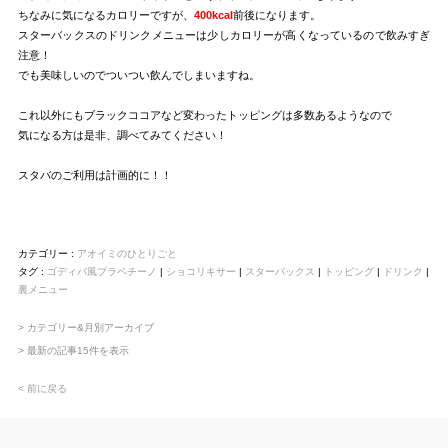
ちなみに気になるカロリーですが、
400kcal
前後になります。
スターバックスのドリンクメニューは少しカロリーが高くなっているので飲みすぎ
注意！
でも美味しいのでついつい飲んでしまいますね。
これ以外にもブラックココアなど変わったトッピングは多数あるようなので
気になる方は是非、調べてみてください！
スタバのご利用は計画的に！！
カテゴリー :
アオイミのひとりごと
タグ :
ゴディバ風プラペチーノ
|
ショコリキサー
|
スターバックス
|
トッピング
|
ドリンク
|
裏メニュー
> カテゴリー&月別アーカイブ
> 最新の記事15件を表示
< 前に戻る