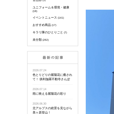
登山部
(5)
ユニフォーム＆環境・健康
(18)
イベントニュース
(141)
おすすめ商品
(17)
キラリ隊のひとりごと
(7)
未分類
(262)
2026.07.24
色とりどりの紫陽花に癒され
て！ 俱利伽羅不動寺さんぽ
2026.07.14
雨に映える紫陽花の彩り
2026.06.30
北アルプスの絶景を見ながら
美ヶ原登山！