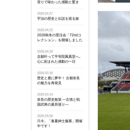
登りで味わった感動と驚き
2026.04.27
宇治の歴史と伝説を巡る旅
2026.04.22
2026秋冬の受注会「72ndコ
レクション」を開催しました
2026.04.20
念願叶って平等院鳳凰堂へ。
心に刻まれた感動の一日
2026.03.30
歴史と鹿に夢中！ 古都奈良
の魅力を再発見
2026.03.14
奈良の歴史散策 ―古墳と戦
国武将の墓所巡り―
2026.03.06
只今、「春夏紳士服展」開催
中です！