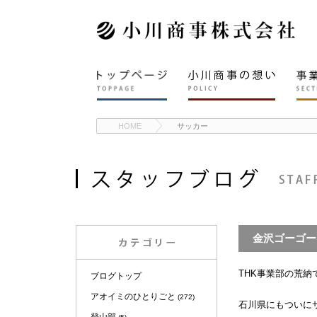
HOME
サッカー
金沢ゴーゴー
THK事業部の荒納
ブログトップ
アオイミのひとりごと
(272)
石川県にもついに