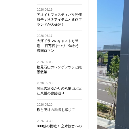
2026.06.19
アオイミフェスティバル開催
報告：秋冬アイテムと新作ブ
ランドが大好評！
2026.06.17
大河ドラマのキャストも登
場！ 百万石まつりで味わう
戦国ロマン
2026.06.05
物見石山のレンゲツツジと絶
景散策
2026.05.30
豊臣秀次ゆかりの八幡山と近
江八幡の史跡巡り
2026.05.20
桜と廃線の風情を感じて
2026.04.30
800段の挑戦！ 立木観音への