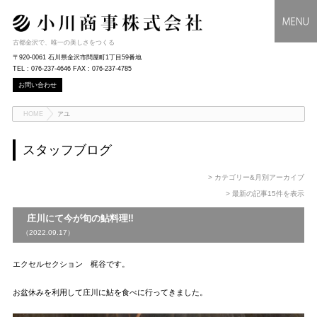
古都金沢で、唯一の美しさをつくる
〒920-0061 石川県金沢市問屋町1丁目59番地
TEL : 076-237-4646 FAX : 076-237-4785
お問い合わせ
HOME
アユ
スタッフブログ
> カテゴリー&月別アーカイブ
> 最新の記事15件を表示
庄川にて今が旬の鮎料理‼
（2022.09.17）
エクセルセクション 梶谷です。
お盆休みを利用して庄川に鮎を食べに行ってきました。