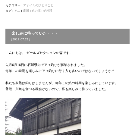
カテゴリー :
アオイミのひとりごと
タグ :
アユ
|
庄川
|
鮎の庄
|
鮎料理
楽しみに待っていた・・・
（2017.07.21）
こんにちは。 ガールズセクションの森です。
先月6月16日に石川県内でアユ釣りが解禁されました。
毎年この時期を楽しみにアユ釣りに行く方も多いのではないでしょうか？
私たち家族は釣りはしませんが、毎年この鮎の時期を楽しみにしています。
普段、川魚を食べる機会がないので、私も楽しみに待っていました。