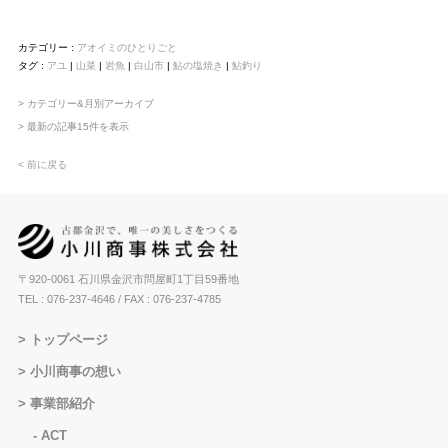
カテゴリー :
アオイミのひとりごと
タグ :
アユ
|
山菜
|
岩魚
|
白山市
|
鮎の塩焼き
|
鮎釣り
> カテゴリー&月別アーカイブ
> 最新の記事15件を表示
< 前に戻る
〒920-0061 石川県金沢市問屋町1丁目59番地
TEL : 076-237-4646
/ FAX : 076-237-4785
トップページ
小川商事の想い
事業部紹介
ACT