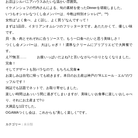
お店はシルバニアハウスみたいな温かい雰囲気。
イケメンシェフの竹内さんによる、旬の素材を使ったDinnerを堪能しました。
いつもオシャレなつくし会メンバーは、今晩は特別オシャレ(*^。^*)
女性は”よく食べ、よく話し、よく買う”なんですって！
まずは1品目。イタリアンオムレツのフリッタータです。あたたかくて、優しい味
です。
貝・魚・肉とそれぞれに合うソースで。もう一口食べたいと思う美味しさ！
つくし会メンバーは、大はしゃぎ！！濃厚なクリームにプリプリエビで大興奮で
す。
え??無言…… お腹いっぱいだよね?と言いながらペロりとなくなりました。
完食！
そしてデザートも別バラなので、もちろん完食★
お楽しみは自宅に帰っても続きます。本日のお土産は神戸の”R.Lエール・エル”のワ
ッフルです！
雑誌でも話題でネットで、お取り寄せしました。
楽しい時間はあッいう間に過ぎてしまいますが、美味しいお食事に楽しいおしゃべ
り、それにお土産まで?☆
大満足な1日でした。
OGAWAつくし会は、これからも”美しく楽しく”です。
カテゴリー :
未分類