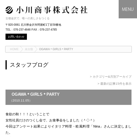
古都金沢で、唯一の美しさをつくる
〒920-0061 石川県金沢市問屋町1丁目59番地
TEL : 076-237-4646 FAX : 076-237-4785
お問い合わせ
HOME
未分類
OGAWA＊GIRLS＊PARTY
スタッフブログ
> カテゴリー&月別アーカイブ
> 最新の記事15件を表示
OGAWA＊GIRLS＊PARTY
（2010.11.05）
食欲の秋！！！ということで
女性社員だけのつくし会で、お食事会をしました（＾◇＾）
今回はアンケート結果によりイタリア料理・欧風料理「Nina」さんに決定しまし
た。