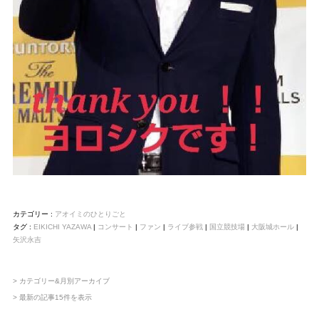
カテゴリー :
アオイミのひとりごと
タグ :
EIKICHI YAZAWA
|
コンサート
|
ファン
|
ライブ参戦
|
国立競技場
|
大阪城ホール
|
矢沢永吉
> カテゴリー&月別アーカイブ
> 最新の記事15件を表示