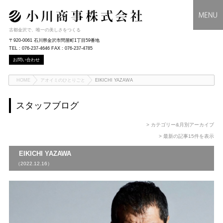
古都金沢で、唯一の美しさをつくる
〒920-0061 石川県金沢市問屋町1丁目59番地
TEL : 076-237-4646 FAX : 076-237-4785
お問い合わせ
HOME
アオイミのひとりごと
EIKICHI YAZAWA
スタッフブログ
> カテゴリー&月別アーカイブ
> 最新の記事15件を表示
EIKICHI YAZAWA
（2022.12.16）