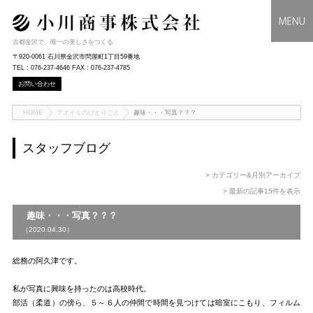
古都金沢で、唯一の美しさをつくる
〒920-0061 石川県金沢市問屋町1丁目59番地
TEL : 076-237-4646 FAX : 076-237-4785
お問い合わせ
HOME
アオイミのひとりごと
趣味・・・写真？？？
スタッフブログ
> カテゴリー&月別アーカイブ
> 最新の記事15件を表示
趣味・・・写真？？？
（2020.04.30）
総務の阿久津です。
私が写真に興味を持ったのは高校時代。
部活（柔道）の傍ら、５～６人の仲間で時間を見つけては暗室にこもり、フィルム