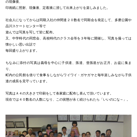
の現像後、
印画紙に照射、現像液、定着液に浸して出来上がりを楽しみました。
社会人になってからは同期入社の仲間達２０数名で同期会を発足して、多磨公園や
品川スケートセンター等で
遊んでは写真を写して皆に配布。
又、中学時代の同窓会、高校時代のクラス会等を３年毎に開催し、写真を撮っては
懐かしい思い出話で
毎回盛り上がります。
ちなみに添付の写真は義母を中心に子供達、孫達、曾孫達がお正月、お盆に集ま
り、
町内の公民館を借りて食事をしながらワイワイ・ガヤガヤと毎年楽しみながら子供
達の成長を見守っています。
写真はＡ４の大きさで印刷をして各家庭に配布し喜んで頂いています。
現在では４０数名の人数になり、この状態が永く続けられたら「いいのにな～」。