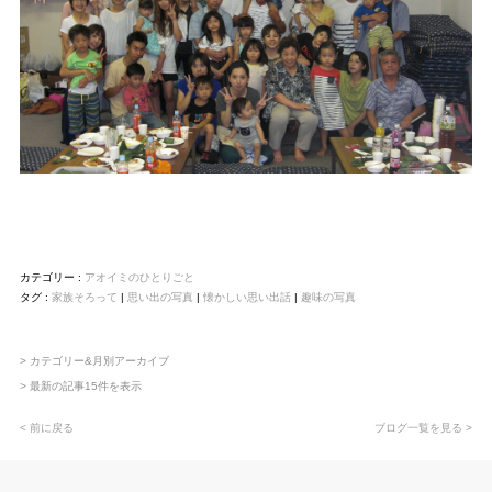
カテゴリー :
アオイミのひとりごと
タグ :
家族そろって
|
思い出の写真
|
懐かしい思い出話
|
趣味の写真
> カテゴリー&月別アーカイブ
> 最新の記事15件を表示
< 前に戻る
ブログ一覧を見る >