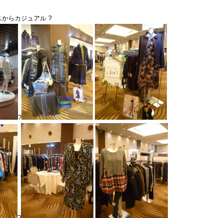
スからカジュアル ?
?
?