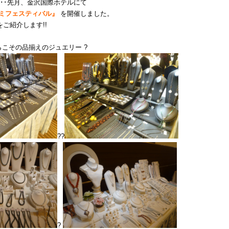
･･先月、金沢国際ホテルにて
イミフェスティバル』
を開催しました。
ご紹介します!!
らこその品揃えのジュエリー ?
??
?