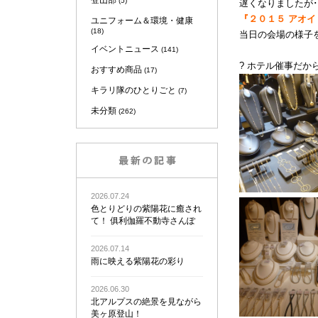
登山部
(5)
遅くなりましたが･
『２０１５ アオ
ユニフォーム＆環境・健康
(18)
当日の会場の様子を
イベントニュース
(141)
? ホテル催事だか
おすすめ商品
(17)
キラリ隊のひとりごと
(7)
未分類
(262)
2026.07.24
色とりどりの紫陽花に癒され
て！ 俱利伽羅不動寺さんぽ
2026.07.14
雨に映える紫陽花の彩り
2026.06.30
北アルプスの絶景を見ながら
美ヶ原登山！