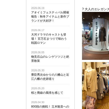
2026.06.19
? 大人のエレガン
アオイミフェスティバル開催
報告：秋冬アイテムと新作ブ
ランドが大好評！
2026.06.17
大河ドラマのキャストも登
場！ 百万石まつりで味わう
戦国ロマン
2026.06.05
物見石山のレンゲツツジと絶
景散策
2026.05.30
豊臣秀次ゆかりの八幡山と近
江八幡の史跡巡り
2026.05.20
桜と廃線の風情を感じて
2026.04.30
800段の挑戦！ 立木観音への