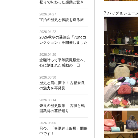
登りで味わった感動と驚き
? バッグ＆シューズ
2026.04.27
宇治の歴史と伝説を巡る旅
2026.04.22
2026秋冬の受注会「72ndコ
レクション」を開催しました
2026.04.20
念願叶って平等院鳳凰堂へ。
心に刻まれた感動の一日
2026.03.30
歴史と鹿に夢中！ 古都奈良
の魅力を再発見
2026.03.14
奈良の歴史散策 ―古墳と戦
国武将の墓所巡り―
2026.03.06
只今、「春夏紳士服展」開催
中です！