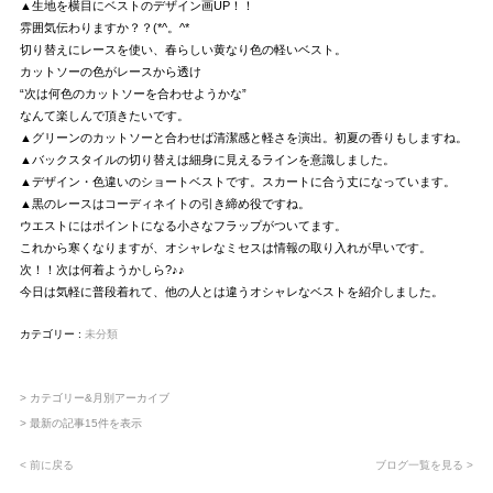
▲生地を横目にベストのデザイン画UP！！
雰囲気伝わりますか？？(*^。^*
切り替えにレースを使い、春らしい黄なり色の軽いベスト。
カットソーの色がレースから透け
“次は何色のカットソーを合わせようかな”
なんて楽しんで頂きたいです。
▲グリーンのカットソーと合わせば清潔感と軽さを演出。初夏の香りもしますね。
▲バックスタイルの切り替えは細身に見えるラインを意識しました。
▲デザイン・色違いのショートベストです。スカートに合う丈になっています。
▲黒のレースはコーディネイトの引き締め役ですね。
ウエストにはポイントになる小さなフラップがついてます。
これから寒くなりますが、オシャレなミセスは情報の取り入れが早いです。
次！！次は何着ようかしら?♪♪
今日は気軽に普段着れて、他の人とは違うオシャレなベストを紹介しました。
カテゴリー :
未分類
> カテゴリー&月別アーカイブ
> 最新の記事15件を表示
< 前に戻る
ブログ一覧を見る >