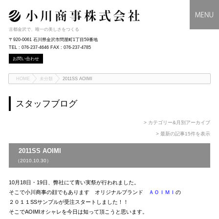
古都金沢で、唯一の美しさをつくる
〒920-0061 石川県金沢市問屋町1丁目59番地
TEL : 076-237-4646 FAX : 076-237-4785
お問い合わせ
HOME
未分類
2011SS AOIMI
スタッフブログ
> カテゴリー&月別アーカイブ
> 最新の記事15件を表示
2011SS AOIMI
（2010.10.30）
10月18日・19日、弊社にて青い実祭が行われました。
そこで小川商事の顔でもあります オリジナルブランド
ＡＯＩＭＩ
の
２０１１SSサンプルが受注スタートしました！！
そこでAOIMIオシャレを今日は知って頂こうと思います。