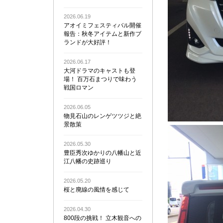
2026.06.19
アオイミフェスティバル開催
報告：秋冬アイテムと新作ブ
ランドが大好評！
2026.06.17
大河ドラマのキャストも登
場！ 百万石まつりで味わう
戦国ロマン
2026.06.05
物見石山のレンゲツツジと絶
景散策
2026.05.30
豊臣秀次ゆかりの八幡山と近
江八幡の史跡巡り
2026.05.20
桜と廃線の風情を感じて
2026.04.30
800段の挑戦！ 立木観音への