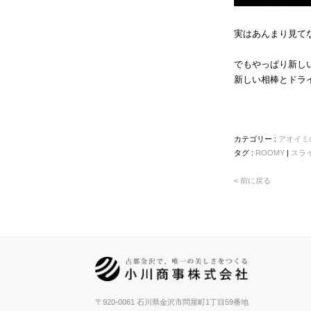
実はあんまり見て
でもやっぱり新し
新しい相棒とドラ
カテゴリー :
アオイミ
タグ :
ROOMY
|
スラ
< 前に戻る
〒920-0061 石川県金沢市問屋町1丁目59番地