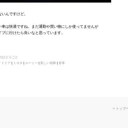
ないんですけど。
い車は快適ですね。まだ通勤や買い物にしか使ってませんが
イブに行けたら良いなと思っています。
のひとりごと
イドドア
|
トヨタ
|
ルーミー
|
新しい相棒
|
新車
トップ