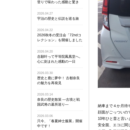
登りで味わった感動と驚き
2026.04.27
宇治の歴史と伝説を巡る旅
2026.04.22
2026秋冬の受注会「72ndコ
レクション」を開催しました
2026.04.20
念願叶って平等院鳳凰堂へ。
心に刻まれた感動の一日
2026.03.30
歴史と鹿に夢中！ 古都奈良
の魅力を再発見
2026.03.14
奈良の歴史散策 ―古墳と戦
国武将の墓所巡り―
納車まで４か月待
顔面がごっついの
2026.03.06
10年ひと昔と言
只今、「春夏紳士服展」開催
安全面、エコに関
中です！