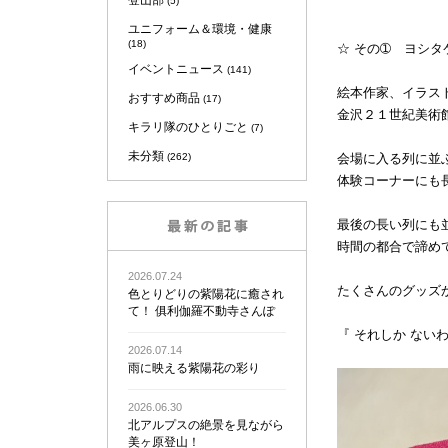
登山部
(5)
ユニフォーム＆環境・健康
(18)
☆ その➀ ヨシタ
イベントニュース
(141)
絵本作家、イラス
おすすめ商品
(17)
金沢２１世紀美術
キラリ隊のひとりごと
(7)
未分類
(262)
会場に入る列に並
体験コーナーにも
最後の長い列にも
時間の都合で諦め
2026.07.24
たくさんのグッズ
色とりどりの紫陽花に癒され
て！ 俱利伽羅不動寺さんぽ
『 それしか ない
2026.07.14
雨に映える紫陽花の彩り
2026.06.30
北アルプスの絶景を見ながら
美ヶ原登山！