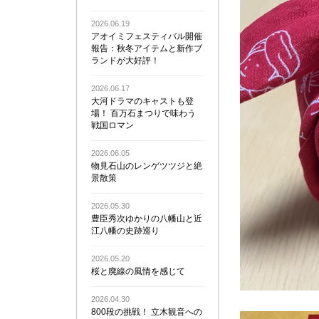
2026.06.19
アオイミフェスティバル開催
報告：秋冬アイテムと新作ブ
ランドが大好評！
2026.06.17
大河ドラマのキャストも登
場！ 百万石まつりで味わう
戦国ロマン
2026.06.05
物見石山のレンゲツツジと絶
景散策
2026.05.30
豊臣秀次ゆかりの八幡山と近
江八幡の史跡巡り
2026.05.20
桜と廃線の風情を感じて
2026.04.30
800段の挑戦！ 立木観音への