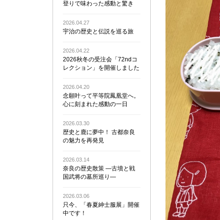
登りで味わった感動と驚き
2026.04.27
宇治の歴史と伝説を巡る旅
2026.04.22
2026秋冬の受注会「72ndコ
レクション」を開催しました
2026.04.20
念願叶って平等院鳳凰堂へ。
心に刻まれた感動の一日
2026.03.30
歴史と鹿に夢中！ 古都奈良
の魅力を再発見
2026.03.14
奈良の歴史散策 ―古墳と戦
国武将の墓所巡り―
2026.03.06
只今、「春夏紳士服展」開催
中です！