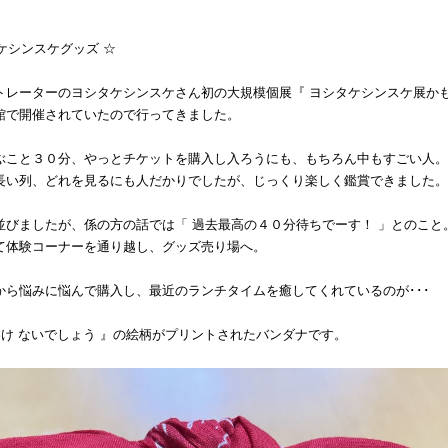
ケシンスケグッズ ☆
トレーターのヨシタケシンスケさん初の大規模個展『 ヨシタケシンスケ展かも
館で開催されていたので行ってきました。
ぶこと３０分、やっとチケットを購入し入ろうにも、もちろん中もすごい人。
長い列、どれを見るにも人だかりでしたが、じっくり楽しく鑑賞できました。
並びましたが、係の方の話では「 過去最高の４０分待ちでーす！ 」とのこと
て体験コーナーを通り越し、グッズ売り場へ。
から悩みに悩んで購入し、最近のランチタイムを癒してくれているのが･･･
わけ ないでしょう 』の絵柄がプリントされたバンダナです。