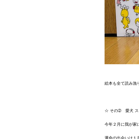
絵本も全て読み漁
☆ その➁ 愛犬 ス
今年２月に我が家
運命の出会いは１