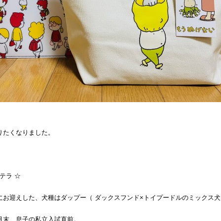
りたくなりました。
テラ ☆
にお迎えした、犬種はダップー（ ダックスフンド×トイプードルのミックス犬
月末、息子の私立入試直前。