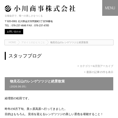
古都金沢で、唯一の美しさをつくる
〒920-0061 石川県金沢市問屋町1丁目59番地
TEL : 076-237-4646 FAX : 076-237-4785
お問い合わせ
HOME
アオイミのひとりごと
物見石山のレンゲツツジと絶景散策
スタッフブログ
> カテゴリー&月別アーカイブ
> 最新の記事15件を表示
物見石山のレンゲツツジと絶景散策
（2026.06.05）
経理部の松田です。
昨年の6月下旬、美ヶ原高原へ行ってきました。
目的はもちろん、見頃を迎えるレンゲツツジの美しい景色を堪能すること！