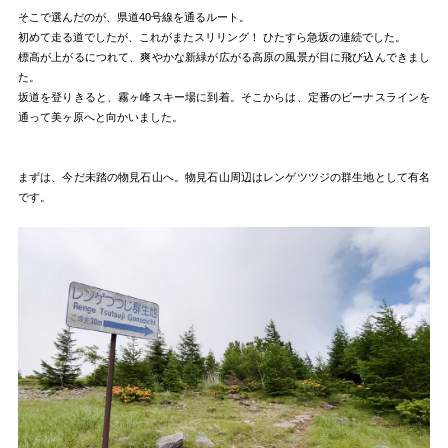
そこで選んだのが、県道40号線を通るルート。
初めて走る道でしたが、これがまたスリリング！ ひたすら急坂の連続でした。
標高が上がるにつれて、爽やかな新緑が広がる高原の風景が目に飛び込んできまし
た。
坂道を登りきると、霧ヶ峰スキー場に到着。そこからは、定番のビーナスラインを
通って美ヶ原へと向かいました。
まずは、今だ未踏の物見石山へ。物見石山周辺はレンゲツツジの群生地として有名
です。