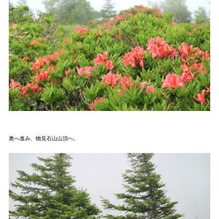
奥へ進み、物見石山山頂へ。