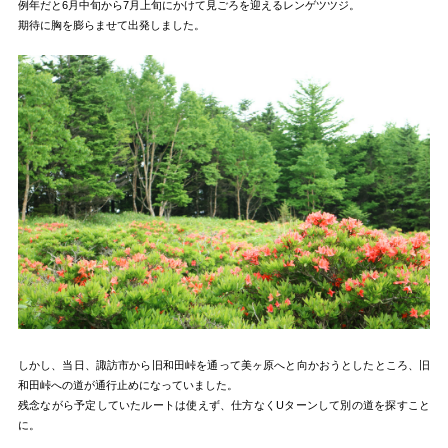
例年だと6月中旬から7月上旬にかけて見ごろを迎えるレンゲツツジ。
期待に胸を膨らませて出発しました。
しかし、当日、諏訪市から旧和田峠を通って美ヶ原へと向かおうとしたところ、旧
和田峠への道が通行止めになっていました。
残念ながら予定していたルートは使えず、仕方なくUターンして別の道を探すこと
に。