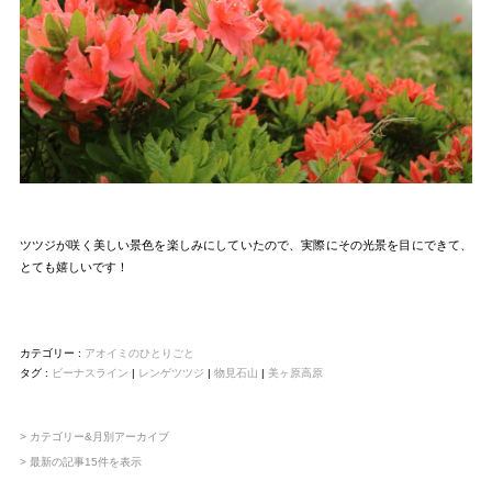
ツツジが咲く美しい景色を楽しみにしていたので、実際にその光景を目にできて、
とても嬉しいです！
カテゴリー :
アオイミのひとりごと
タグ :
ビーナスライン
|
レンゲツツジ
|
物見石山
|
美ヶ原高原
> カテゴリー&月別アーカイブ
> 最新の記事15件を表示