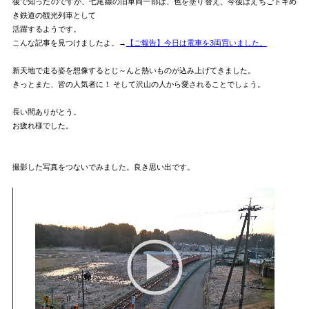
後で知ったのですが、七尾線の旧車両一部は、色を塗り替え、今後はえちごトキめ
き鉄道の観光列車として
活躍するようです。
こんな記事を見つけましたよ。→
【ご報告】今日は電車を3両買いました。
新天地で走る姿を想像するとじ～んと熱いものが込み上げてきました。
きっとまた、皆の人気者に！ そして沢山の人から愛されることでしょう。
長い間ありがとう。
お疲れ様でした。
撮影した写真をつないでみました。良き思い出です。