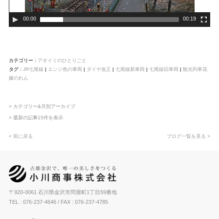
00:00
00:19
カテゴリー :
アオイミのひとりごと
タグ :
JR七尾線
|
エンジ色の車両
|
ダイヤ改正
|
七尾線新車両
|
七尾線旧車両
|
観光列車花
嫁のれん
> カテゴリー&月別アーカイブ
> 最新の記事15件を表示
< 前に戻る
ブログ一覧を見る >
〒920-0061 石川県金沢市問屋町1丁目59番地
TEL : 076-237-4646
/ FAX : 076-237-4785