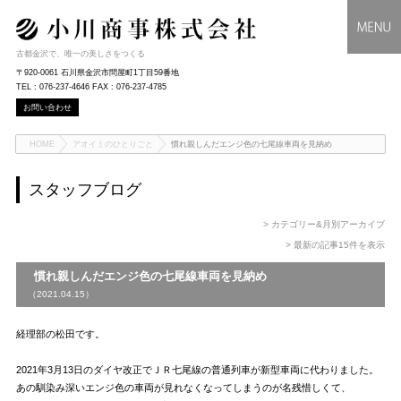
古都金沢で、唯一の美しさをつくる
〒920-0061 石川県金沢市問屋町1丁目59番地
TEL : 076-237-4646 FAX : 076-237-4785
お問い合わせ
HOME
アオイミのひとりごと
慣れ親しんだエンジ色の七尾線車両を見納め
スタッフブログ
> カテゴリー&月別アーカイブ
> 最新の記事15件を表示
慣れ親しんだエンジ色の七尾線車両を見納め
（2021.04.15）
経理部の松田です。
2021年3月13日のダイヤ改正でＪＲ七尾線の普通列車が新型車両に代わりました。
あの馴染み深いエンジ色の車両が見れなくなってしまうのが名残惜しくて、