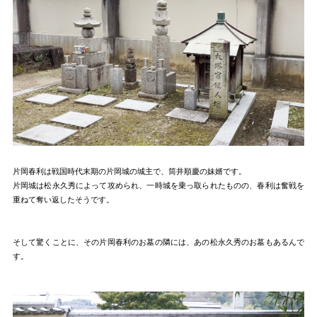
片岡春利は戦国時代末期の片岡城の城主で、筒井順慶の妹婿です。
片岡城は松永久秀によって攻められ、一時城を乗っ取られたものの、春利は奮戦を
重ねて奪い返したそうです。
そして驚くことに、その片岡春利のお墓の隣には、あの松永久秀のお墓もあるんで
す。