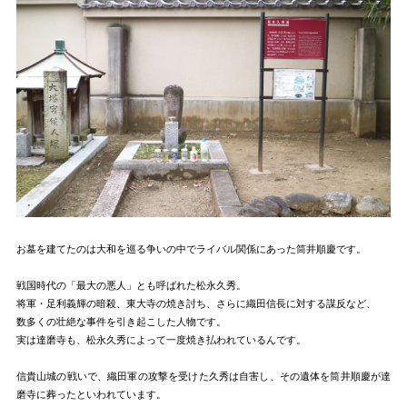
お墓を建てたのは大和を巡る争いの中でライバル関係にあった筒井順慶です。
戦国時代の「最大の悪人」とも呼ばれた松永久秀。
将軍・足利義輝の暗殺、東大寺の焼き討ち、さらに織田信長に対する謀反など、
数多くの壮絶な事件を引き起こした人物です。
実は達磨寺も、松永久秀によって一度焼き払われているんです。
信貴山城の戦いで、織田軍の攻撃を受けた久秀は自害し、その遺体を筒井順慶が達
磨寺に葬ったといわれています。