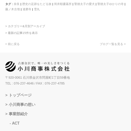
タグ :
奈良
|
歴史の足跡をたどる旅
|
筒井順慶墓所
|
聖徳太子の愛犬
|
聖徳太子ゆかりの寺
|
藤ノ木古墳
|
達磨寺
|
雪丸
> カテゴリー&月別アーカイブ
> 最新の記事15件を表示
< 前に戻る
ブログ一覧を見る >
〒920-0061 石川県金沢市問屋町1丁目59番地
TEL : 076-237-4646
/ FAX : 076-237-4785
トップページ
小川商事の想い
事業部紹介
ACT