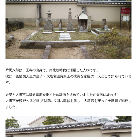
片岡八郎は、王寺の出身で、南北朝時代に活躍した人物です。
彼は、後醍醐天皇の皇子・大塔宮護良親王の忠実な家臣の一人として知られていま
す。
天皇と大塔宮は鎌倉幕府を倒すため計画を進めていましたが失敗に終わり、
大塔宮が熊野へ逃げ延びる際に片岡八郎はお供し、大塔宮を守って十津川で戦死し
ました。