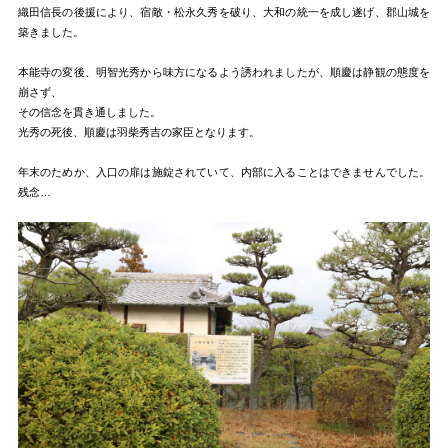
織田信長の後援により、宿敵・松永久秀を破り、大和の統一を成し遂げ、郡山城を
築きました。
本能寺の変後、明智光秀から味方になるよう誘われましたが、順慶は静観の態度を
崩さず、
その信念を貫き通しました。
光秀の死後、順慶は羽柴秀吉の家臣となります。
年末のためか、入口の扉は施錠されていて、内部に入ることはできませんでした。
残念…