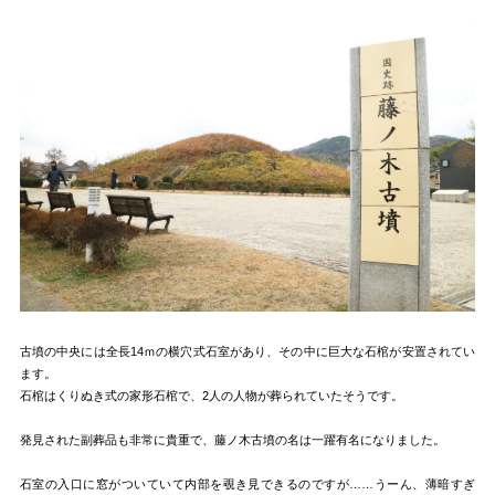
古墳の中央には全長14ｍの横穴式石室があり、その中に巨大な石棺が安置されてい
ます。
石棺はくりぬき式の家形石棺で、2人の人物が葬られていたそうです。
発見された副葬品も非常に貴重で、藤ノ木古墳の名は一躍有名になりました。
石室の入口に窓がついていて内部を覗き見できるのですが……うーん、薄暗すぎ