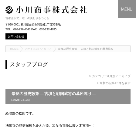
古都金沢で、唯一の美しさをつくる
〒920-0061 石川県金沢市問屋町1丁目59番地
TEL : 076-237-4646 FAX : 076-237-4785
お問い合わせ
HOME
アオイミのひとりごと
奈良の歴史散策 ―古墳と戦国武将の墓所巡り―
スタッフブログ
> カテゴリー&月別アーカイブ
> 最新の記事15件を表示
奈良の歴史散策 ―古墳と戦国武将の墓所巡り―
（2026.03.14）
経理部の松田です。
法隆寺の歴史探検を終えた後、次なる冒険は藤ノ木古墳へ！