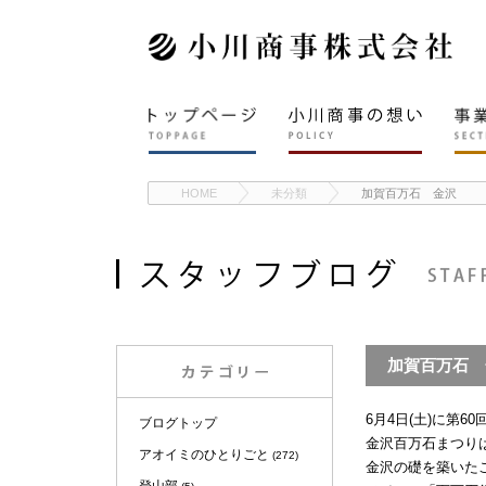
HOME
未分類
加賀百万石 金沢
加賀百万石 
6月4日(土)に第
ブログトップ
金沢百万石まつり
アオイミのひとりごと
(272)
金沢の礎を築いた