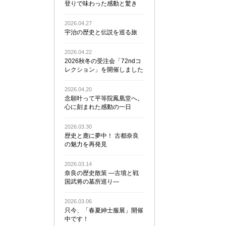
登りで味わった感動と驚き
2026.04.27
宇治の歴史と伝説を巡る旅
2026.04.22
2026秋冬の受注会「72ndコ
レクション」を開催しました
2026.04.20
念願叶って平等院鳳凰堂へ。
心に刻まれた感動の一日
2026.03.30
歴史と鹿に夢中！ 古都奈良
の魅力を再発見
2026.03.14
奈良の歴史散策 ―古墳と戦
国武将の墓所巡り―
2026.03.06
只今、「春夏紳士服展」開催
中です！