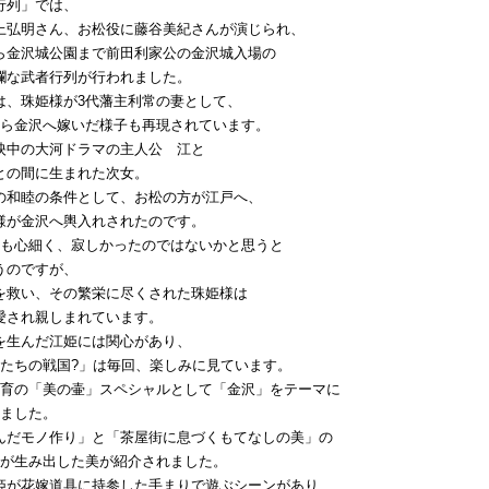
行列」では、
上弘明さん、お松役に藤谷美紀さんが演じられ、
ら金沢城公園まで前田利家公の金沢城入場の
爛な武者行列が行われました。
は、珠姫様が3代藩主利常の妻として、
から金沢へ嫁いだ様子も再現されています。
映中の大河ドラマの主人公 江と
との間に生まれた次女。
の和睦の条件として、お松の方が江戸へ、
様が金沢へ輿入れされたのです。
ても心細く、寂しかったのではないかと思うと
うのですが、
を救い、その繁栄に尽くされた珠姫様は
愛され親しまれています。
を生んだ江姫には関心があり、
姫たちの戦国?」は毎回、楽しみに見ています。
教育の「美の壷」スペシャルとして「金沢」をテーマに
れました。
んだモノ作り」と「茶屋街に息づくもてなしの美」の
沢が生み出した美が紹介されました。
姫が花嫁道具に持参した手まりで遊ぶシーンがあり、