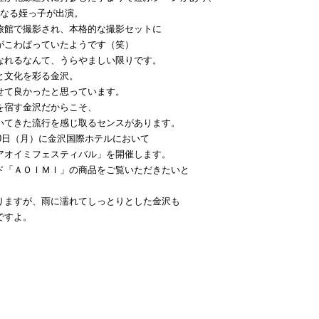
になる姪っ子が出演。
旅館で撮影され、本格的な撮影セットに
がこわばっていたようです（笑）
なれるなんて、うらやましい限りです。
と文化を彩る金沢。
せて良かったと思っています。
を宿す金沢だからこそ、
いてきた流行を感じ取るセンスがあります。
20日（月）に金沢国際ホテルにおいて
アオイミフェスティバル」を開催します。
ド「ＡＯＩＭＩ」の商品をご覧いただきたいと
りますが、雨に濡れてしっとりとした金沢も
ですよ。