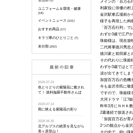
登山部
(5)
メインの「百万石
利家役に俳優の村
ユニフォーム＆環境・健康
(18)
金沢駅東広場前か
イベントニュース
様子を再現した絢
(141)
「百万石行列」で
おすすめ商品
(17)
わずか3歳で江戸
キラリ隊のひとりごと
(7)
珠姫様は、現在放
未分類
(262)
二代将軍徳川秀忠
徳川家と前田家と
その代わりに珠姫
わずか3歳ではと
涙が出てきてしま
加賀百万石の危機
2026.07.24
今も金沢市民に敬
色とりどりの紫陽花に癒され
て！ 俱利伽羅不動寺さんぽ
ですので、珠姫様
大河ドラマ「江?
2026.07.14
昨年3月にＮＨＫ
雨に映える紫陽花の彩り
2週連続で放送さ
「加賀百万石が育
2026.06.30
2つの観点から金
北アルプスの絶景を見ながら
美ヶ原登山！
その中で、幼い珠