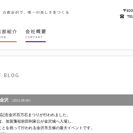
金沢
（2011.06.06）
60回記念金沢百万石まつりが行われました。
は、加賀藩祖前田利家公が金沢城へ入場し、
ことを祝って行われる金沢市主催の最大イベントです。