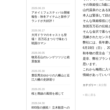
その珠姫役に5歳
2026.06.19
山代温泉のとある
アオイミフェスティバル開催
本人は緊張して顔
報告：秋冬アイテムと新作ブ
そんな珠姫様役に
ランドが大好評！
加賀百万石の伝統
2026.06.17
そんな金沢で暮ら
大河ドラマのキャストも登
洗練されたセンス
場！ 百万石まつりで味わう
弊社には、長年磨
戦国ロマン
6月19日（日）、
2026.06.05
秋冬物の受注会「
物見石山のレンゲツツジと絶
是非、弊社ブラン
景散策
思います。
これから梅雨に入
2026.05.30
情緒があっていい
豊臣秀次ゆかりの八幡山と近
江八幡の史跡巡り
カテゴリー :
未分類
2026.05.20
桜と廃線の風情を感じて
< 前に戻る
2026.04.30
800段の挑戦！ 立木観音への