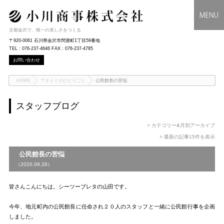
古都金沢で、唯一の美しさをつくる
〒920-0061 石川県金沢市問屋町1丁目59番地
TEL : 076-237-4646 FAX : 076-237-4785
お問い合わせ
HOME
アオイミのひとりごと
公民館長の苦悩
スタッフブログ
> カテゴリー&月別アーカイブ
> 最新の記事15件を表示
公民館長の苦悩
（2020.09.28）
皆さんこんにちは。シーツープレタの山田です。
今年、地元町内の公民館長に任命され２０人のスタッフと一緒に公民館行事を企画
しました。