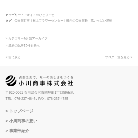
カテゴリー :
アオイミのひとりごと
タグ :
公民館行事
|
根上フラワーセンター
|
町内の公民館長
|
花いっぱい運動
> カテゴリー&月別アーカイブ
> 最新の記事15件を表示
< 前に戻る
ブログ一覧を見る >
〒920-0061 石川県金沢市問屋町1丁目59番地
TEL : 076-237-4646
/ FAX : 076-237-4785
トップページ
小川商事の想い
事業部紹介