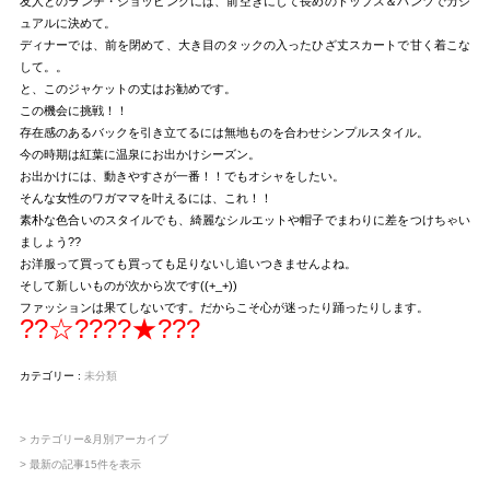
友人とのランチ・ショッピングには、前空きにして長めのトップス＆パンツでカジ
ュアルに決めて。
ディナーでは、前を閉めて、大き目のタックの入ったひざ丈スカートで甘く着こな
して。。
と、このジャケットの丈はお勧めです。
この機会に挑戦！！
存在感のあるバックを引き立てるには無地ものを合わせシンプルスタイル。
今の時期は紅葉に温泉にお出かけシーズン。
お出かけには、動きやすさが一番！！でもオシャをしたい。
そんな女性のワガママを叶えるには、これ！！
素朴な色合いのスタイルでも、綺麗なシルエットや帽子でまわりに差をつけちゃい
ましょう??
お洋服って買っても買っても足りないし追いつきませんよね。
そして新しいものが次から次です((+_+))
ファッションは果てしないです。だからこそ心が迷ったり踊ったりします。
??☆????★???
カテゴリー :
未分類
> カテゴリー&月別アーカイブ
> 最新の記事15件を表示