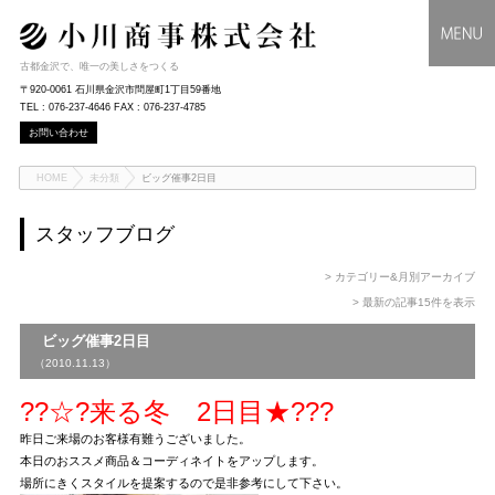
古都金沢で、唯一の美しさをつくる
〒920-0061 石川県金沢市問屋町1丁目59番地
TEL : 076-237-4646 FAX : 076-237-4785
お問い合わせ
HOME
未分類
ビッグ催事2日目
スタッフブログ
> カテゴリー&月別アーカイブ
> 最新の記事15件を表示
ビッグ催事2日目
（2010.11.13）
??☆?来る冬 2日目★???
昨日ご来場のお客様有難うございました。
本日のおススメ商品＆コーディネイトをアップします。
場所にきくスタイルを提案するので是非参考にして下さい。