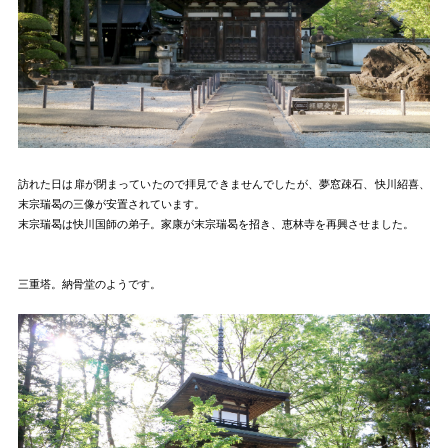
訪れた日は扉が閉まっていたので拝見できませんでしたが、夢窓疎石、快川紹喜、
末宗瑞曷の三像が安置されています。
末宗瑞曷は快川国師の弟子。家康が末宗瑞曷を招き、恵林寺を再興させました。
三重塔。納骨堂のようです。