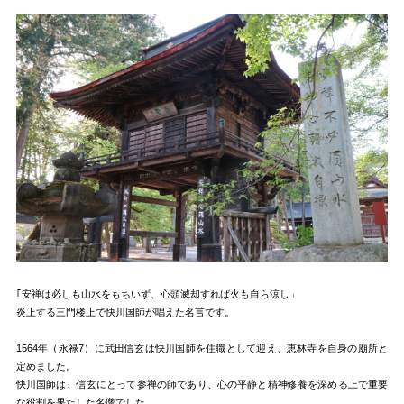
｢安禅は必しも山水をもちいず、心頭滅却すれば火も自ら涼し」
炎上する三門楼上で快川国師が唱えた名言です。
1564年（永禄7）に武田信玄は快川国師を住職として迎え、恵林寺を自身の廟所と
定めました。
快川国師は、信玄にとって参禅の師であり、心の平静と精神修養を深める上で重要
な役割を果たした名僧でした。