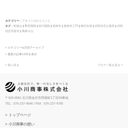
カテゴリー :
アオイミのひとりごと
タグ :
乾徳山
|
夢窓国師
|
快川国師
|
恵林寺
|
恵林寺三門
|
柳沢吉保
|
武田信玄公墓所
|
武田
信玄菩提寺
|
風林火山
> カテゴリー&月別アーカイブ
> 最新の記事15件を表示
< 前に戻る
ブログ一覧を見る >
〒920-0061 石川県金沢市問屋町1丁目59番地
TEL : 076-237-4646
/ FAX : 076-237-4785
トップページ
小川商事の想い