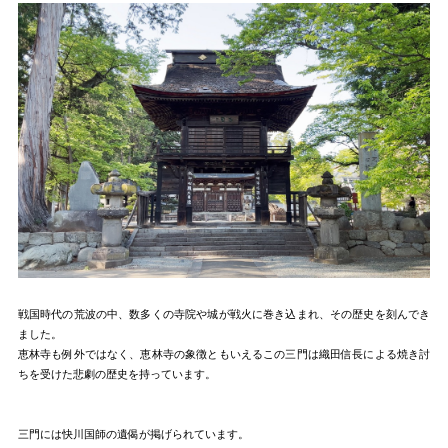
戦国時代の荒波の中、数多くの寺院や城が戦火に巻き込まれ、その歴史を刻んでき
ました。
恵林寺も例外ではなく、恵林寺の象徴ともいえるこの三門は織田信長による焼き討
ちを受けた悲劇の歴史を持っています。
三門には快川国師の遺偈が掲げられています。