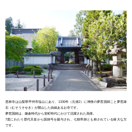
恵林寺は山梨県甲州市塩山にあり、1330年（元徳2）に禅僧の夢窓国師こと夢窓疎
石（むそうそせき）が開山した由緒あるお寺です。
夢窓国師は、鎌倉時代から室町時代にかけて活躍された高僧。
7度にわたり歴代天皇から国師号を賜与され、七朝帝師とも称されている偉大な方
です。