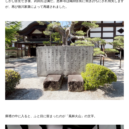
しかし信玄亡き後、武田氏は滅亡。恵林寺は織田信長に焼き討ちにされ焼失します
が、再び徳川家康によって再建されました。
庫裡の中に入ると、ふと目に留まったのが「風林火山」の文字。