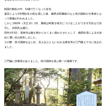
戦国の動乱の中、53歳で亡くなった信玄。
遺言により3年間信玄の死を隠した後、嫡男武田勝頼のもと快川国師が大導師とな
って葬儀が行われました。
しかし1582年（天正10）3月、勝頼は時運を味方につけることができず天目山で自
刃し、武田氏は滅亡。
同年4月3日、恵林寺は敵を密かにかくまい逃れさせたとして、織田信長による火攻
めに遭い全山焼失しました。
その際、快川国師をはじめ、百人以上ともいわれる僧侶等が三門楼上で火に包まれ
ました。
三門脇に供養塔がありました。快川国師を偲ぶ唯一の遺構です。