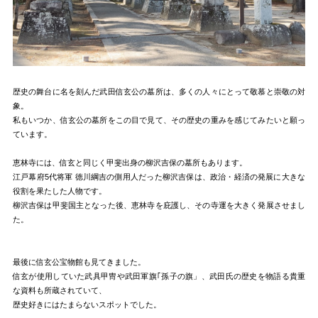
歴史の舞台に名を刻んだ武田信玄公の墓所は、多くの人々にとって敬慕と崇敬の対
象。
私もいつか、信玄公の墓所をこの目で見て、その歴史の重みを感じてみたいと願っ
ています。
恵林寺には、信玄と同じく甲斐出身の柳沢吉保の墓所もあります。
江戸幕府5代将軍 徳川綱吉の側用人だった柳沢吉保は、政治・経済の発展に大きな
役割を果たした人物です。
柳沢吉保は甲斐国主となった後、恵林寺を庇護し、その寺運を大きく発展させまし
た。
最後に信玄公宝物館も見てきました。
信玄が使用していた武具甲冑や武田軍旗｢孫子の旗」、武田氏の歴史を物語る貴重
な資料も所蔵されていて、
歴史好きにはたまらないスポットでした。