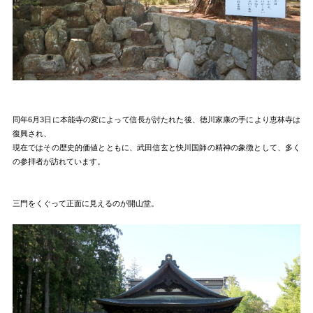
同年6月3日に本能寺の変によって信長が討たれた後、徳川家康の手により恵林寺は
復興され、
現在ではその歴史的価値とともに、武田信玄と快川国師の精神の象徴として、多く
の参拝者が訪れています。
三門をくぐって正面に見えるのが開山堂。