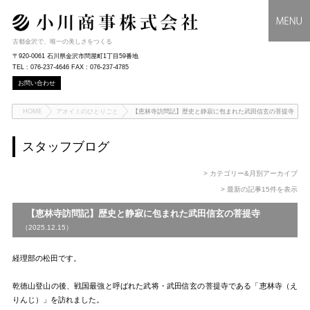
古都金沢で、唯一の美しさをつくる
〒920-0061 石川県金沢市問屋町1丁目59番地
TEL : 076-237-4646 FAX : 076-237-4785
お問い合わせ
HOME
アオイミのひとりごと
【恵林寺訪問記】歴史と静寂に包まれた武田信玄の菩提寺
スタッフブログ
> カテゴリー&月別アーカイブ
> 最新の記事15件を表示
【恵林寺訪問記】歴史と静寂に包まれた武田信玄の菩提寺
（2025.12.15）
経理部の松田です。
乾徳山登山の後、戦国最強と呼ばれた武将・武田信玄の菩提寺である「恵林寺（え
りんじ）」を訪れました。