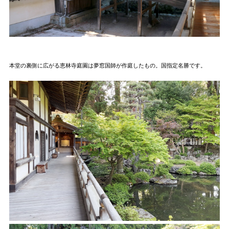
本堂の裏側に広がる恵林寺庭園は夢窓国師が作庭したもの。国指定名勝です。