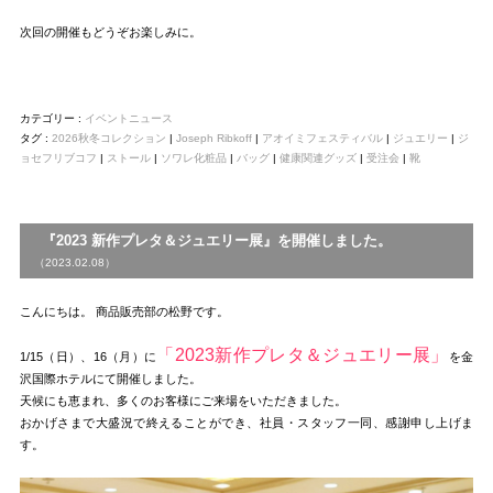
次回の開催もどうぞお楽しみに。
カテゴリー :
イベントニュース
タグ :
2026秋冬コレクション
|
Joseph Ribkoff
|
アオイミフェスティバル
|
ジュエリー
|
ジ
ョセフリブコフ
|
ストール
|
ソワレ化粧品
|
バッグ
|
健康関連グッズ
|
受注会
|
靴
『2023 新作プレタ＆ジュエリー展』を開催しました。
（2023.02.08）
こんにちは。 商品販売部の松野です。
「2023新作プレタ＆ジュエリー展」
1/15（日）、16（月）に
を金
沢国際ホテルにて開催しました。
天候にも恵まれ、多くのお客様にご来場をいただきました。
おかげさまで大盛況で終えることができ、社員・スタッフ一同、感謝申し上げま
す。