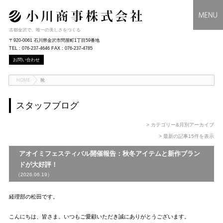
古都金沢で、唯一の美しさをつくる
〒920-0061 石川県金沢市問屋町1丁目59番地
TEL : 076-237-4646 FAX : 076-237-4785
お問い合わせ
HOME
靴
スタッフブログ
> カテゴリー&月別アーカイブ
> 最新の記事15件を表示
アオイミフェスティバル開催報告：秋冬アイテムと新作ブラン
ドが大好評！
（2026.06.19）
経理部の松田です。
こんにちは、皆さま。いつもご愛顧いただき誠にありがとうございます。