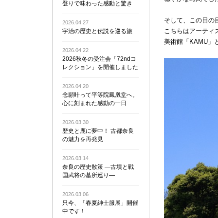
登りで味わった感動と驚き
そして、この日の
2026.04.27
こちらはアーティ
宇治の歴史と伝説を巡る旅
美術館「KAMU
2026.04.22
2026秋冬の受注会「72ndコ
レクション」を開催しました
2026.04.20
念願叶って平等院鳳凰堂へ。
心に刻まれた感動の一日
2026.03.30
歴史と鹿に夢中！ 古都奈良
の魅力を再発見
2026.03.14
奈良の歴史散策 ―古墳と戦
国武将の墓所巡り―
2026.03.06
只今、「春夏紳士服展」開催
中です！