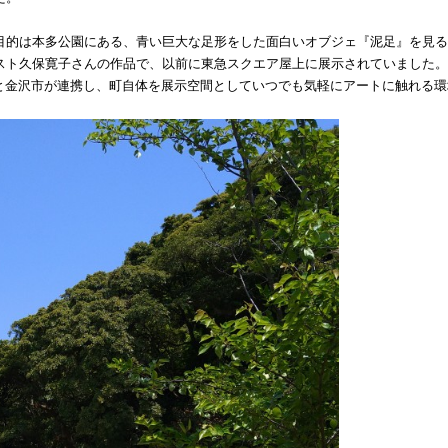
目的は本多公園にある、青い巨大な足形をした面白いオブジェ『泥足』を見る
スト久保寛子さんの作品で、以前に東急スクエア屋上に展示されていました。
」と金沢市が連携し、町自体を展示空間としていつでも気軽にアートに触れる