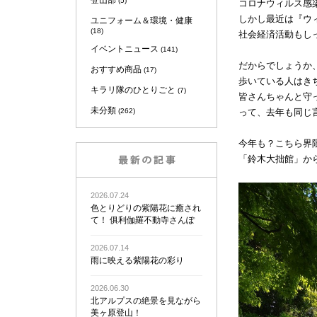
登山部
(5)
コロナウィルス感
しかし最近は『ウ
ユニフォーム＆環境・健康
(18)
社会経済活動もし
イベントニュース
(141)
だからでしょうか
おすすめ商品
(17)
歩いている人はき
キラリ隊のひとりごと
(7)
皆さんちゃんと守
未分類
(262)
って、去年も同じ言葉
今年も？こちら界
「鈴木大拙館」か
2026.07.24
色とりどりの紫陽花に癒され
て！ 俱利伽羅不動寺さんぽ
2026.07.14
雨に映える紫陽花の彩り
2026.06.30
北アルプスの絶景を見ながら
美ヶ原登山！