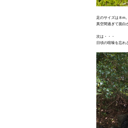
足のサイズは８m
異空間過ぎて面白
次は・・・
日頃の喧噪を忘れ