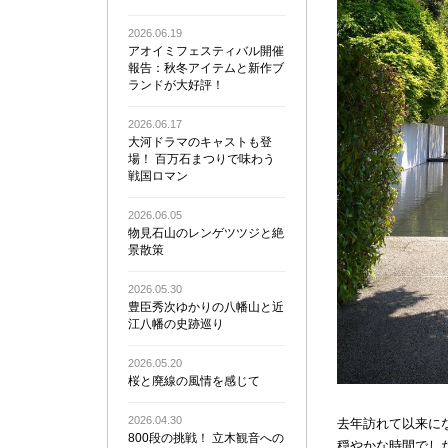
2026.06.19
アオイミフェスティバル開催
報告：秋冬アイテムと新作ブ
ランドが大好評！
2026.06.17
大河ドラマのキャストも登
場！ 百万石まつりで味わう
戦国ロマン
2026.06.05
物見石山のレンゲツツジと絶
景散策
2026.05.30
豊臣秀次ゆかりの八幡山と近
江八幡の史跡巡り
2026.05.20
桜と廃線の風情を感じて
2026.04.30
去年訪れて以来に
800段の挑戦！ 立木観音への
穏やかな時間でし