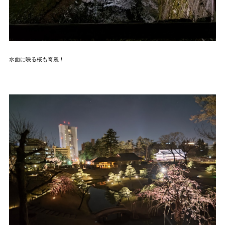
水面に映る桜も奇麗！