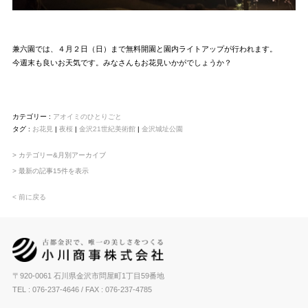
兼六園では、４月２日（日）まで無料開園と園内ライトアップが行われます。
今週末も良いお天気です。みなさんもお花見いかがでしょうか？
カテゴリー :
アオイミのひとりごと
タグ :
お花見
|
夜桜
|
金沢21世紀美術館
|
金沢城址公園
> カテゴリー&月別アーカイブ
> 最新の記事15件を表示
< 前に戻る
〒920-0061 石川県金沢市問屋町1丁目59番地
TEL : 076-237-4646
/ FAX : 076-237-4785