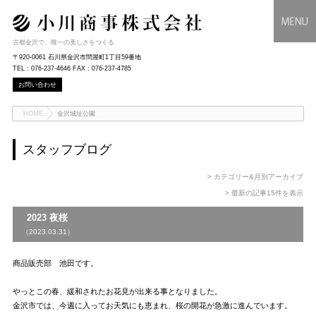
古都金沢で、唯一の美しさをつくる
〒920-0061 石川県金沢市問屋町1丁目59番地
TEL : 076-237-4646 FAX : 076-237-4785
お問い合わせ
HOME
金沢城址公園
スタッフブログ
> カテゴリー&月別アーカイブ
> 最新の記事15件を表示
2023 夜桜
（2023.03.31）
商品販売部 池田です。
やっとこの春、緩和されたお花見が出来る事となりました。
金沢市では、今週に入ってお天気にも恵まれ、桜の開花が急激に進んでいます。