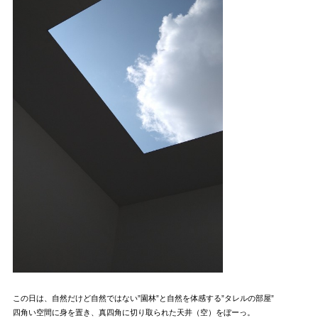
この日は、自然だけど自然ではない”園林”と自然を体感する”タレルの部屋”
四角い空間に身を置き、真四角に切り取られた天井（空）をぼーっ。