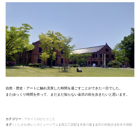
自然・歴史・アートに触れ充実した時間を過ごすことができた一日でした。
またゆっくり時間を作って、まだまだ知らない金沢の街を歩きたいと思います。
カテゴリー :
アオイミのひとりごと
タグ :
いしかわ赤レンガミュージアム
|
国立工芸館
|
本多の森
|
金沢の街散歩
|
鈴木大拙館