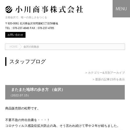
古都金沢で、唯一の美しさをつくる
〒920-0061 石川県金沢市問屋町1丁目59番地
TEL : 076-237-4646 FAX : 076-237-4785
お問い合わせ
HOME
金沢の街散歩
スタッフブログ
> カテゴリー&月別アーカイブ
> 最新の記事15件を表示
またまた地球の歩き方 （金沢）
（2022.07.15）
商品販売部の松野です。
不要不急の外出自粛を・・・！
コロナウィルス感染症拡大防止の為、そう言われ続けて早や２年が経ちました。