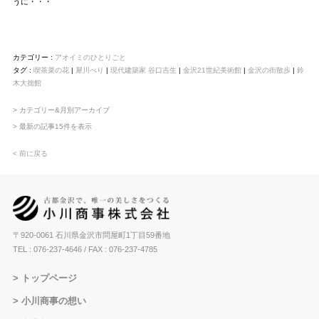
うに・・・
カテゴリー :
アオイミのひとりごと
タグ :
喫茶菜の花
|
犀川べり
|
現代建築家 谷口吉生
|
金沢21世紀美術館
|
金沢の街散歩
|
鈴
木大拙館
> カテゴリー&月別アーカイブ
> 最新の記事15件を表示
< 前に戻る
〒920-0061 石川県金沢市問屋町1丁目59番地
TEL : 076-237-4646
/ FAX : 076-237-4785
トップページ
小川商事の想い