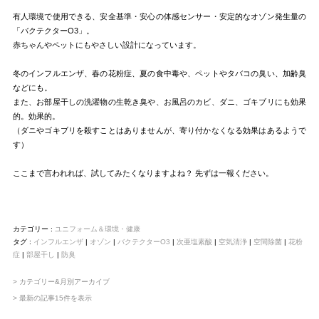
有人環境で使用できる、安全基準・安心の体感センサー・安定的なオゾン発生量の
「バクテクターO3」。
赤ちゃんやペットにもやさしい設計になっています。
冬のインフルエンザ、春の花粉症、夏の食中毒や、ペットやタバコの臭い、加齢臭
などにも。
また、お部屋干しの洗濯物の生乾き臭や、お風呂のカビ、ダニ、ゴキブリにも効果
的。効果的。
（ダニやゴキブリを殺すことはありませんが、寄り付かなくなる効果はあるようで
す）
ここまで言われれば、試してみたくなりますよね？ 先ずは一報ください。
カテゴリー :
ユニフォーム＆環境・健康
タグ :
インフルエンザ
|
オゾン
|
バクテクターO3
|
次亜塩素酸
|
空気清浄
|
空間除菌
|
花粉
症
|
部屋干し
|
防臭
> カテゴリー&月別アーカイブ
> 最新の記事15件を表示