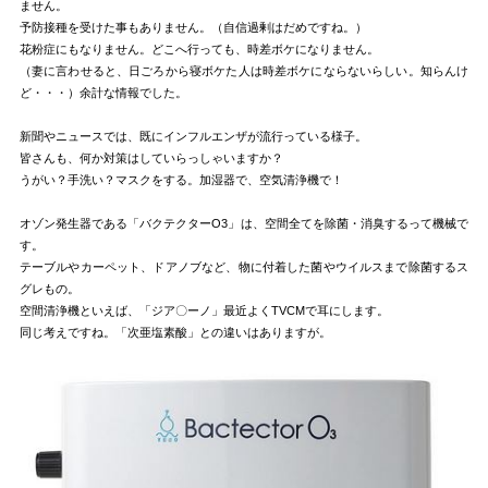
ません。
予防接種を受けた事もありません。（自信過剰はだめですね。）
花粉症にもなりません。どこへ行っても、時差ボケになりません。
（妻に言わせると、日ごろから寝ボケた人は時差ボケにならないらしい。知らんけ
ど・・・）余計な情報でした。
新聞やニュースでは、既にインフルエンザが流行っている様子。
皆さんも、何か対策はしていらっしゃいますか？
うがい？手洗い？マスクをする。加湿器で、空気清浄機で！
オゾン発生器である「バクテクターO3」は、空間全てを除菌・消臭するって機械で
す。
テーブルやカーペット、ドアノブなど、物に付着した菌やウイルスまで除菌するス
グレもの。
空間清浄機といえば、「ジア〇ーノ」最近よくTVCMで耳にします。
同じ考えですね。「次亜塩素酸」との違いはありますが。