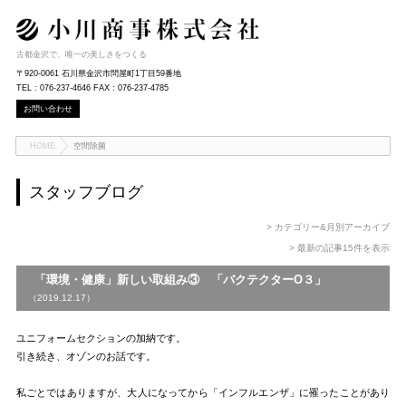
古都金沢で、唯一の美しさをつくる
〒920-0061 石川県金沢市問屋町1丁目59番地
TEL : 076-237-4646 FAX : 076-237-4785
お問い合わせ
HOME
空間除菌
スタッフブログ
> カテゴリー&月別アーカイブ
> 最新の記事15件を表示
「環境・健康」新しい取組み③ 「バクテクターO３」
（2019.12.17）
ユニフォームセクションの加納です。
引き続き、オゾンのお話です。
私ごとではありますが、大人になってから「インフルエンザ」に罹ったことがあり