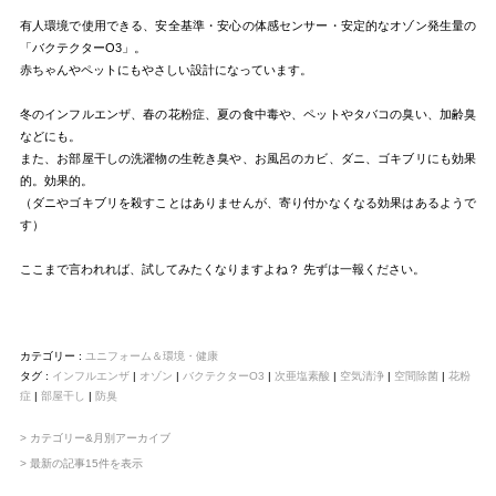
有人環境で使用できる、安全基準・安心の体感センサー・安定的なオゾン発生量の
「バクテクターO3」。
赤ちゃんやペットにもやさしい設計になっています。
冬のインフルエンザ、春の花粉症、夏の食中毒や、ペットやタバコの臭い、加齢臭
などにも。
また、お部屋干しの洗濯物の生乾き臭や、お風呂のカビ、ダニ、ゴキブリにも効果
的。効果的。
（ダニやゴキブリを殺すことはありませんが、寄り付かなくなる効果はあるようで
す）
ここまで言われれば、試してみたくなりますよね？ 先ずは一報ください。
カテゴリー :
ユニフォーム＆環境・健康
タグ :
インフルエンザ
|
オゾン
|
バクテクターO3
|
次亜塩素酸
|
空気清浄
|
空間除菌
|
花粉
症
|
部屋干し
|
防臭
> カテゴリー&月別アーカイブ
> 最新の記事15件を表示