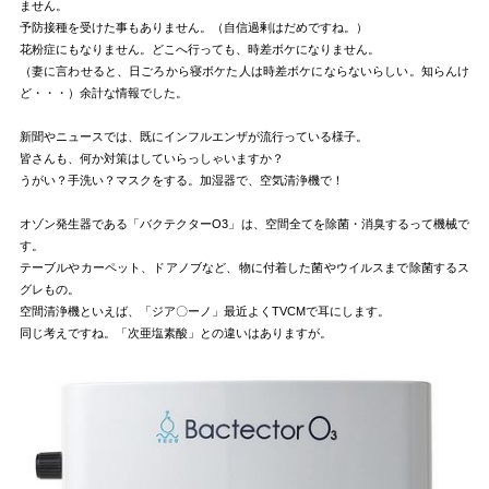
ません。
予防接種を受けた事もありません。（自信過剰はだめですね。）
花粉症にもなりません。どこへ行っても、時差ボケになりません。
（妻に言わせると、日ごろから寝ボケた人は時差ボケにならないらしい。知らんけ
ど・・・）余計な情報でした。
新聞やニュースでは、既にインフルエンザが流行っている様子。
皆さんも、何か対策はしていらっしゃいますか？
うがい？手洗い？マスクをする。加湿器で、空気清浄機で！
オゾン発生器である「バクテクターO3」は、空間全てを除菌・消臭するって機械で
す。
テーブルやカーペット、ドアノブなど、物に付着した菌やウイルスまで除菌するス
グレもの。
空間清浄機といえば、「ジア〇ーノ」最近よくTVCMで耳にします。
同じ考えですね。「次亜塩素酸」との違いはありますが。