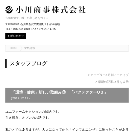
古都金沢で、唯一の美しさをつくる
〒920-0061 石川県金沢市問屋町1丁目59番地
TEL : 076-237-4646 FAX : 076-237-4785
お問い合わせ
HOME
空気清浄
スタッフブログ
> カテゴリー&月別アーカイブ
> 最新の記事15件を表示
「環境・健康」新しい取組み③ 「バクテクターO３」
（2019.12.17）
ユニフォームセクションの加納です。
引き続き、オゾンのお話です。
私ごとではありますが、大人になってから「インフルエンザ」に罹ったことがあり