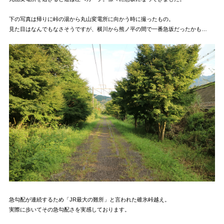
下の写真は帰りに峠の湯から丸山変電所に向かう時に撮ったもの。
見た目はなんでもなさそうですが、横川から熊ノ平の間で一番急坂だったかも…
急勾配が連続するため「JR最大の難所」と言われた碓氷峠越え。
実際に歩いてその急勾配さを実感しております。