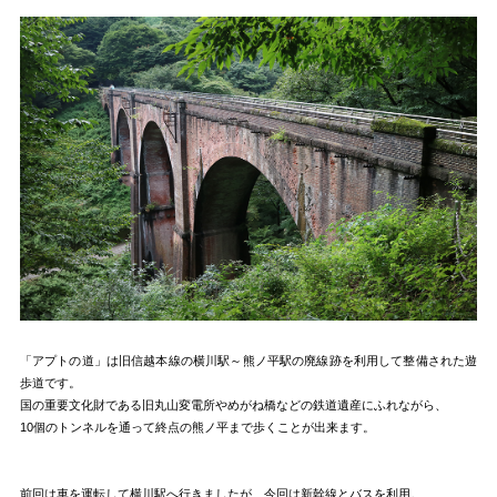
「アプトの道」は旧信越本線の横川駅～熊ノ平駅の廃線跡を利用して整備された遊
歩道です。
国の重要文化財である旧丸山変電所やめがね橋などの鉄道遺産にふれながら、
10個のトンネルを通って終点の熊ノ平まで歩くことが出来ます。
前回は車を運転して横川駅へ行きましたが、今回は新幹線とバスを利用。