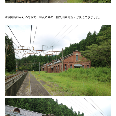
碓氷関所跡から25分程で、煉瓦造りの「旧丸山変電所」が見えてきました。