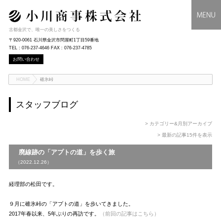
古都金沢で、唯一の美しさをつくる
〒920-0061 石川県金沢市問屋町1丁目59番地
TEL : 076-237-4646 FAX : 076-237-4785
お問い合わせ
HOME
碓氷峠
スタッフブログ
> カテゴリー&月別アーカイブ
> 最新の記事15件を表示
廃線跡の「アプトの道」を歩く旅
（2022.12.26）
経理部の松田です。
９月に碓氷峠の「アプトの道」を歩いてきました。
2017年春以来、5年ぶりの再訪です。
（前回の記事はこちら）