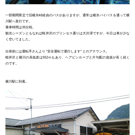
一部期間限定で旧碓氷峠経由のバスがありますが、通常は碓氷バイパスを通って横
川駅へ直行です。
乗車時間は35分程。
観光シーズンともなれば軽井沢のプリンセス通りは大渋滞ですが、今日は車が少な
く空いてました。
出発前には運転手さんより ″安全運転で運行します″ とのアナウンス。
軽井沢と横川の高低差は552ｍもあり、ヘアピンカーブと片勾配の急坂が長く続く
のです。
横川駅に到着。