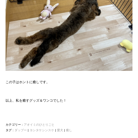
この子はホントに癒しです。
以上、私を癒すグッズ＆ワンコでした！
カテゴリー :
アオイミのひとりごと
タグ :
ダップー
|
ヨシタケシンスケ
|
愛犬
|
癒し