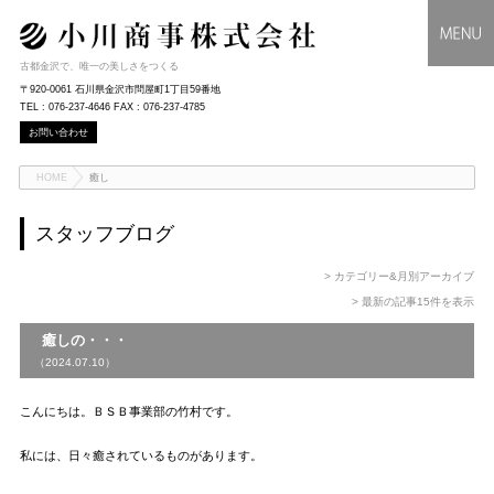
古都金沢で、唯一の美しさをつくる
〒920-0061 石川県金沢市問屋町1丁目59番地
TEL : 076-237-4646 FAX : 076-237-4785
お問い合わせ
HOME
癒し
スタッフブログ
> カテゴリー&月別アーカイブ
> 最新の記事15件を表示
癒しの・・・
（2024.07.10）
こんにちは。ＢＳＢ事業部の竹村です。
私には、日々癒されているものがあります。