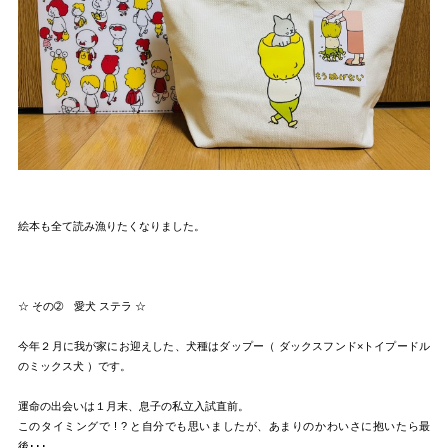
絵本も全て読み漁りたくなりました。
☆ その➁ 愛犬 ステラ ☆
今年２月に我が家にお迎えした、犬種はダップー（ ダックスフンド×トイプードル
のミックス犬 ）です。
運命の出会いは１月末、息子の私立入試直前。
このタイミングで ! ? と自分でも思いましたが、あまりのかわいさに抱いたら最
後･･･