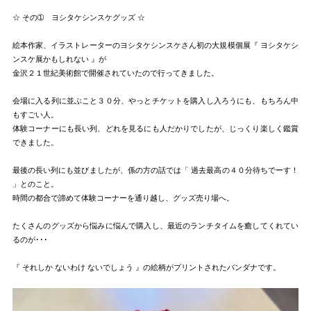
☆ その➀ ヨシタケシンスケグッズ ☆
絵本作家、イラストレーターのヨシタケシンスケさん初の大規模個展『 ヨシタケシ
ンスケ展かもしれない 』が
金沢２１世紀美術館で開催されていたので行ってきました。
会場に入る列に並ぶこと３０分、やっとチケットを購入し入ろうにも、もちろん中
もすごい人。
体験コーナーにも長い列、どれを見るにも人だかりでしたが、じっくり楽しく鑑賞
できました。
最後の長い列にも並びましたが、係の方の話では「 過去最高の４０分待ちでーす！
」とのこと。
時間の都合で諦めて体験コーナーを通り越し、グッズ売り場へ。
たくさんのグッズから悩みに悩んで購入し、最近のランチタイムを癒してくれてい
るのが･･･
『 それしか ないわけ ないでしょう 』の絵柄がプリントされたバンダナです。