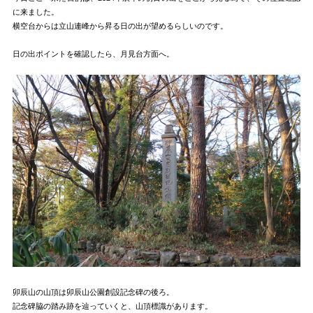
に来ました。
横空台からは立山連峰から昇る日の出が望めるらしいのです。
日の出ポイントを確認したら、月見台方面へ。
卯辰山の山頂は卯辰山公園創設記念碑の後ろ。
記念碑脇の踏み跡を辿っていくと、山頂標識があります。