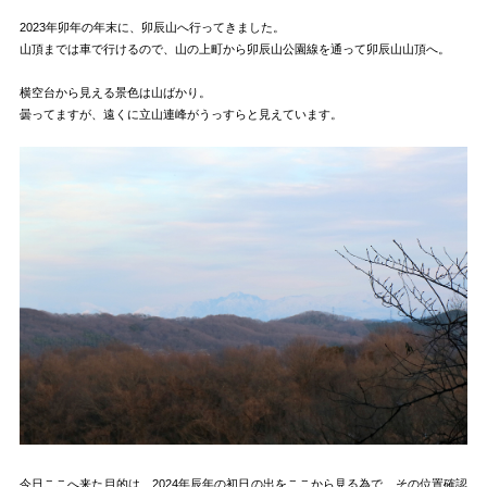
2023年卯年の年末に、卯辰山へ行ってきました。
山頂までは車で行けるので、山の上町から卯辰山公園線を通って卯辰山山頂へ。
横空台から見える景色は山ばかり。
曇ってますが、遠くに立山連峰がうっすらと見えています。
今日ここへ来た目的は、2024年辰年の初日の出をここから見る為で、その位置確認