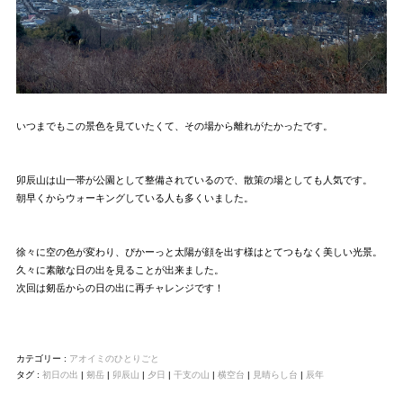
いつまでもこの景色を見ていたくて、その場から離れがたかったです。
卯辰山は山一帯が公園として整備されているので、散策の場としても人気です。
朝早くからウォーキングしている人も多くいました。
徐々に空の色が変わり、ぴかーっと太陽が顔を出す様はとてつもなく美しい光景。
久々に素敵な日の出を見ることが出来ました。
次回は剱岳からの日の出に再チャレンジです！
カテゴリー :
アオイミのひとりごと
タグ :
初日の出
|
剱岳
|
卯辰山
|
夕日
|
干支の山
|
横空台
|
見晴らし台
|
辰年