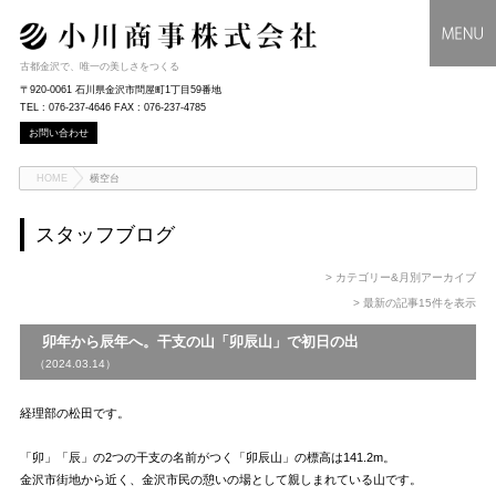
古都金沢で、唯一の美しさをつくる
〒920-0061 石川県金沢市問屋町1丁目59番地
TEL : 076-237-4646 FAX : 076-237-4785
お問い合わせ
HOME
横空台
スタッフブログ
> カテゴリー&月別アーカイブ
> 最新の記事15件を表示
卯年から辰年へ。干支の山「卯辰山」で初日の出
（2024.03.14）
経理部の松田です。
「卯」「辰」の2つの干支の名前がつく「卯辰山」の標高は141.2m。
金沢市街地から近く、金沢市民の憩いの場として親しまれている山です。