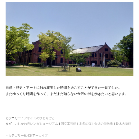
自然・歴史・アートに触れ充実した時間を過ごすことができた一日でした。
またゆっくり時間を作って、まだまだ知らない金沢の街を歩きたいと思います。
カテゴリー :
アオイミのひとりごと
タグ :
いしかわ赤レンガミュージアム
|
国立工芸館
|
本多の森
|
金沢の街散歩
|
鈴木大拙館
> カテゴリー&月別アーカイブ