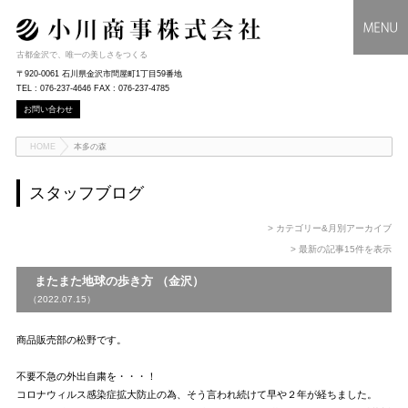
古都金沢で、唯一の美しさをつくる
〒920-0061 石川県金沢市問屋町1丁目59番地
TEL : 076-237-4646 FAX : 076-237-4785
お問い合わせ
HOME
本多の森
スタッフブログ
> カテゴリー&月別アーカイブ
> 最新の記事15件を表示
またまた地球の歩き方 （金沢）
（2022.07.15）
商品販売部の松野です。
不要不急の外出自粛を・・・！
コロナウィルス感染症拡大防止の為、そう言われ続けて早や２年が経ちました。