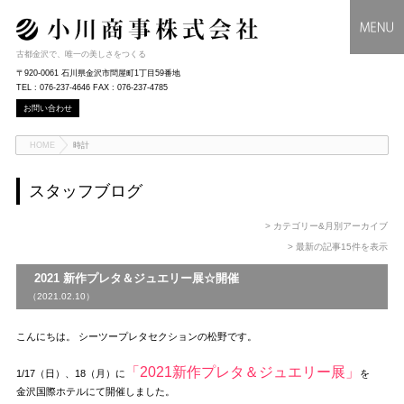
古都金沢で、唯一の美しさをつくる
〒920-0061 石川県金沢市問屋町1丁目59番地
TEL : 076-237-4646 FAX : 076-237-4785
お問い合わせ
HOME
時計
スタッフブログ
> カテゴリー&月別アーカイブ
> 最新の記事15件を表示
2021 新作プレタ＆ジュエリー展☆開催
（2021.02.10）
こんにちは。 シーツープレタセクションの松野です。
「2021新作プレタ＆ジュエリー展」
1/17（日）、18（月）に
を
金沢国際ホテルにて開催しました。