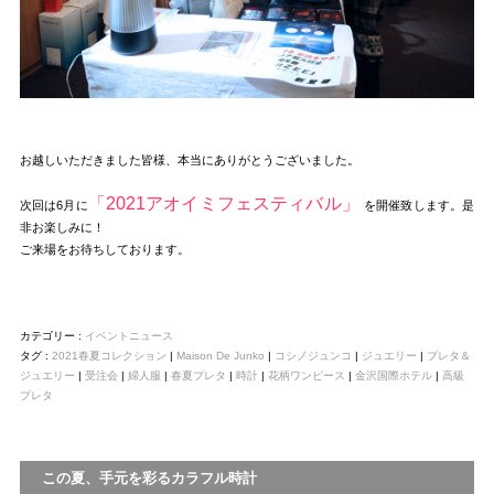
お越しいただきました皆様、本当にありがとうございました。
「2021アオイミフェスティバル」
次回は6月に
を開催致します。是
非お楽しみに！
ご来場をお待ちしております。
カテゴリー :
イベントニュース
タグ :
2021春夏コレクション
|
Maison De Junko
|
コシノジュンコ
|
ジュエリー
|
プレタ＆
ジュエリー
|
受注会
|
婦人服
|
春夏プレタ
|
時計
|
花柄ワンピース
|
金沢国際ホテル
|
高級
プレタ
この夏、手元を彩るカラフル時計