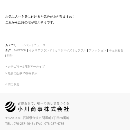
お気に入りを身に付けると気分が上がりますね！
これから活躍の場が増えそうです。
カテゴリー :
イベントニュース
タグ :
J-WATCH
|
イタリアブランド
|
カスタマイズ
|
カラフル
|
ファッション
|
手元を彩る
|
時計
> カテゴリー&月別アーカイブ
> 最新の記事15件を表示
< 前に戻る
〒920-0061 石川県金沢市問屋町1丁目59番地
TEL : 076-237-4646
/ FAX : 076-237-4785