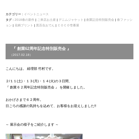
カテゴリー :
イベントニュース
タグ :
2018春の新作
|
ご来店お土産
|
デニムジャケット
|
創業記念特別販売会
|
春ファッシ
ョン
|
花柄プリント
|
黒百合おでん
|
ＣＯＣＯ壱番屋
『 創業62周年記念特別販売会 』
（2017.02.18）
こんにちは。 経理部 竹村です。
２/１１(土)・１３(月)・１４(火)の３日間、
『 創業６２周年記念特別販売会 』 を開催しました。
おかげさまで６２周年。
日ごろの感謝の気持ちを込めて、お客様をお迎えしました!!
～ 展示会の様子をご紹介します ～