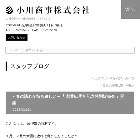
古都金沢で、唯一の美しさをつくる
〒920-0061 石川県金沢市問屋町1丁目59番地
TEL : 076-237-4646 FAX : 076-237-4785
お問い合わせ
HOME
春ファッション
スタッフブログ
> カテゴリー&月別アーカイブ
> 最新の記事15件を表示
～春の訪れが待ち遠しい～『 創業63周年記念特別販売会 』開
催
（2018.03.01）
こんにちは。 経理部の竹村です。
１月、２月の大雪に疲れは出ませんでしたか？