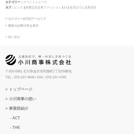
カテゴリー :
イベントニュース
タグ :
ピンク
|
創業記念
|
春ファッション
|
白
|
金沢おでん
|
黒百合
> カテゴリー&月別アーカイブ
> 最新の記事15件を表示
< 前に戻る
〒920-0061 石川県金沢市問屋町1丁目59番地
TEL : 076-237-4646
/ FAX : 076-237-4785
トップページ
小川商事の想い
事業部紹介
ACT
THK