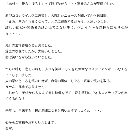
「志村～！後ろ！後ろ！」って叫びながら・・・家族みんなが笑顔でした。
新型コロナウイルスに感染し、入院したニュースを聞いてから数日間、
「まあ、そのうち良くなって、元気に退院するだろう」と思いつつも、
詳しい病状や関係者の話が出てこない事に、何かイヤ～な気持ちになりなが
ら・・・。
先日の追悼番組を妻と見ました。
過去の映像でしたが、大笑いしました。
妻は笑いながら泣いていました。
つらい時も、悲しい時も、人々を笑顔にしてきた偉大なコメディアンが、いなくな
ってしまいました。
人の悪いところを笑いにせず、自分の風体・しぐさ・言葉で笑いを取る。
うーん、残念でなりません。
これから、子供から大人まで同じ映像を見て、皆を笑顔にできるコメディアンが出
てくるかな？
来年も、再来年も、桜が満開になると思い出すでしょうね・・・。
心からご冥福をお祈りいたします。
合掌。