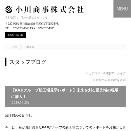
古都金沢で、唯一の美しさをつくる
〒920-0061 石川県金沢市問屋町1丁目59番地
TEL : 076-237-4646 FAX : 076-237-4785
お問い合わせ
HOME
工場見学
スタッフブログ
> カテゴリー&月別アーカイブ
> 最新の記事15件を表示
【KAJIグループ新工場見学レポート】未来を創る最先端の現場
に潜入！
（2025.04.25）
経理部の松田です。
今日は、私が先日訪れたKAJIグループの新工場についてのレポートをお届けしま