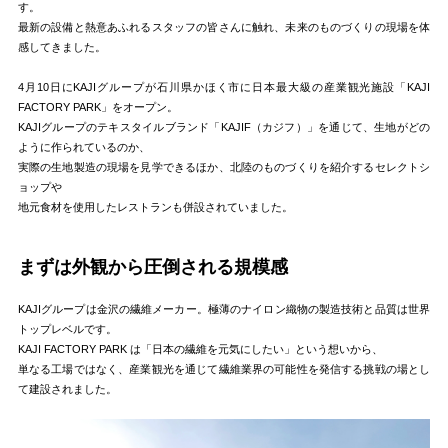
す。
最新の設備と熱意あふれるスタッフの皆さんに触れ、未来のものづくりの現場を体
感してきました。
4月10日にKAJIグループが石川県かほく市に日本最大級の産業観光施設「KAJI
FACTORY PARK」をオープン。
KAJIグループのテキスタイルブランド「KAJIF（カジフ）」を通じて、生地がどの
ように作られているのか、
実際の生地製造の現場を見学できるほか、北陸のものづくりを紹介するセレクトシ
ョップや
地元食材を使用したレストランも併設されていました。
まずは外観から圧倒される規模感
KAJIグループは金沢の繊維メーカー。極薄のナイロン織物の製造技術と品質は世界
トップレベルです。
KAJI FACTORY PARK は「日本の繊維を元気にしたい」という想いから、
単なる工場ではなく、産業観光を通じて繊維業界の可能性を発信する挑戦の場とし
て建設されました。