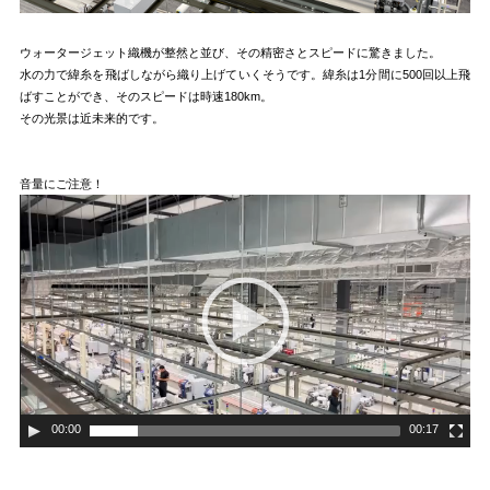
ウォータージェット織機が整然と並び、その精密さとスピードに驚きました。
水の力で緯糸を飛ばしながら織り上げていくそうです。緯糸は1分間に500回以上飛
ばすことができ、そのスピードは時速180km。
その光景は近未来的です。
音量にご注意！
00:00
00:17