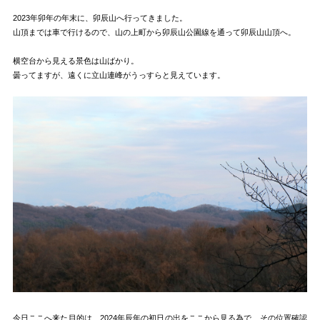
2023年卯年の年末に、卯辰山へ行ってきました。
山頂までは車で行けるので、山の上町から卯辰山公園線を通って卯辰山山頂へ。
横空台から見える景色は山ばかり。
曇ってますが、遠くに立山連峰がうっすらと見えています。
今日ここへ来た目的は、2024年辰年の初日の出をここから見る為で、その位置確認