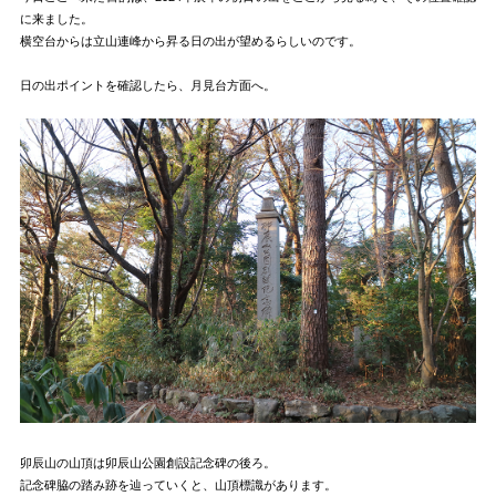
に来ました。
横空台からは立山連峰から昇る日の出が望めるらしいのです。
日の出ポイントを確認したら、月見台方面へ。
卯辰山の山頂は卯辰山公園創設記念碑の後ろ。
記念碑脇の踏み跡を辿っていくと、山頂標識があります。