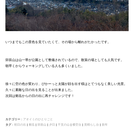
いつまでもこの景色を見ていたくて、その場から離れがたかったです。
卯辰山は山一帯が公園として整備されているので、散策の場としても人気です。
朝早くからウォーキングしている人も多くいました。
徐々に空の色が変わり、ぴかーっと太陽が顔を出す様はとてつもなく美しい光景。
久々に素敵な日の出を見ることが出来ました。
次回は剱岳からの日の出に再チャレンジです！
カテゴリー :
アオイミのひとりごと
タグ :
初日の出
|
剱岳
|
卯辰山
|
夕日
|
干支の山
|
横空台
|
見晴らし台
|
辰年