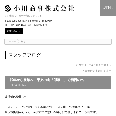
古都金沢で、唯一の美しさをつくる
〒920-0061 石川県金沢市問屋町1丁目59番地
TEL : 076-237-4646 FAX : 076-237-4785
お問い合わせ
HOME
剱岳
スタッフブログ
> カテゴリー&月別アーカイブ
> 最新の記事15件を表示
卯年から辰年へ。干支の山「卯辰山」で初日の出
（2024.03.14）
経理部の松田です。
「卯」「辰」の2つの干支の名前がつく「卯辰山」の標高は141.2m。
金沢市街地から近く、金沢市民の憩いの場として親しまれている山です。