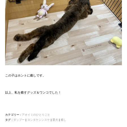
この子はホントに癒しです。
以上、私を癒すグッズ＆ワンコでした！
カテゴリー :
アオイミのひとりごと
タグ :
ダップー
|
ヨシタケシンスケ
|
愛犬
|
癒し