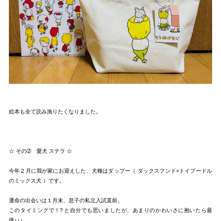
絵本も全て読み漁りたくなりました。
☆ その➁ 愛犬 ステラ ☆
今年２月に我が家にお迎えした、犬種はダップー（ ダックスフンド×トイプードル
のミックス犬 ）です。
運命の出会いは１月末、息子の私立入試直前。
このタイミングで ! ? と自分でも思いましたが、あまりのかわいさに抱いたら最
後･･･