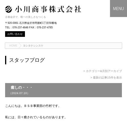
古都金沢で、唯一の美しさをつくる
〒920-0061 石川県金沢市問屋町1丁目59番地
TEL : 076-237-4646 FAX : 076-237-4785
お問い合わせ
HOME
ヨシタケシンスケ
スタッフブログ
> カテゴリー&月別アーカイブ
> 最新の記事15件を表示
癒しの・・・
（2024.07.10）
こんにちは。ＢＳＢ事業部の竹村です。
私には、日々癒されているものがあります。