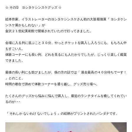
☆ その➀ ヨシタケシンスケグッズ ☆
絵本作家、イラストレーターのヨシタケシンスケさん初の大規模個展『 ヨシタケシ
ンスケ展かもしれない 』が
金沢２１世紀美術館で開催されていたので行ってきました。
会場に入る列に並ぶこと３０分、やっとチケットを購入し入ろうにも、もちろん中
もすごい人。
体験コーナーにも長い列、どれを見るにも人だかりでしたが、じっくり楽しく鑑賞
できました。
最後の長い列にも並びましたが、係の方の話では「 過去最高の４０分待ちでーす！
」とのこと。
時間の都合で諦めて体験コーナーを通り越し、グッズ売り場へ。
たくさんのグッズから悩みに悩んで購入し、最近のランチタイムを癒してくれてい
るのが･･･
『 それしか ないわけ ないでしょう 』の絵柄がプリントされたバンダナです。