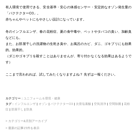
有人環境で使用できる、安全基準・安心の体感センサー・安定的なオゾン発生量の
「バクテクターO3」。
赤ちゃんやペットにもやさしい設計になっています。
冬のインフルエンザ、春の花粉症、夏の食中毒や、ペットやタバコの臭い、加齢臭
などにも。
また、お部屋干しの洗濯物の生乾き臭や、お風呂のカビ、ダニ、ゴキブリにも効果
的。効果的。
（ダニやゴキブリを殺すことはありませんが、寄り付かなくなる効果はあるようで
す）
ここまで言われれば、試してみたくなりますよね？ 先ずは一報ください。
カテゴリー :
ユニフォーム＆環境・健康
タグ :
インフルエンザ
|
オゾン
|
バクテクターO3
|
次亜塩素酸
|
空気清浄
|
空間除菌
|
花粉
症
|
部屋干し
|
防臭
> カテゴリー&月別アーカイブ
> 最新の記事15件を表示