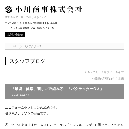
古都金沢で、唯一の美しさをつくる
〒920-0061 石川県金沢市問屋町1丁目59番地
TEL : 076-237-4646 FAX : 076-237-4785
お問い合わせ
HOME
バクテクターO3
スタッフブログ
> カテゴリー&月別アーカイブ
> 最新の記事15件を表示
「環境・健康」新しい取組み③ 「バクテクターO３」
（2019.12.17）
ユニフォームセクションの加納です。
引き続き、オゾンのお話です。
私ごとではありますが、大人になってから「インフルエンザ」に罹ったことがあり