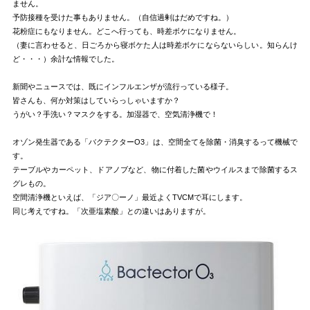
ません。
予防接種を受けた事もありません。（自信過剰はだめですね。）
花粉症にもなりません。どこへ行っても、時差ボケになりません。
（妻に言わせると、日ごろから寝ボケた人は時差ボケにならないらしい。知らんけ
ど・・・）余計な情報でした。
新聞やニュースでは、既にインフルエンザが流行っている様子。
皆さんも、何か対策はしていらっしゃいますか？
うがい？手洗い？マスクをする。加湿器で、空気清浄機で！
オゾン発生器である「バクテクターO3」は、空間全てを除菌・消臭するって機械で
す。
テーブルやカーペット、ドアノブなど、物に付着した菌やウイルスまで除菌するス
グレもの。
空間清浄機といえば、「ジア〇ーノ」最近よくTVCMで耳にします。
同じ考えですね。「次亜塩素酸」との違いはありますが。