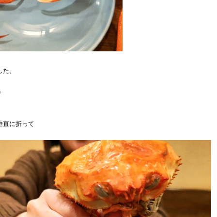
した。
)
垂直に折って