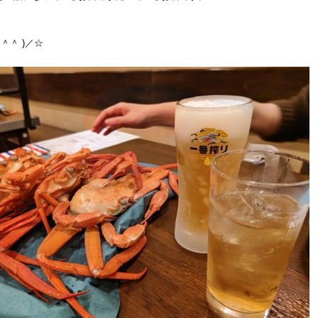
＾＾ )／☆