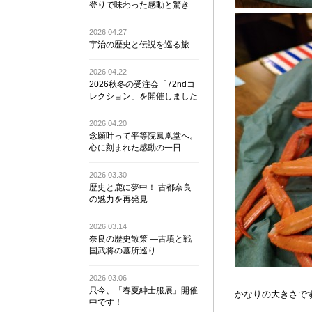
登りで味わった感動と驚き
2026.04.27
宇治の歴史と伝説を巡る旅
2026.04.22
2026秋冬の受注会「72ndコ
レクション」を開催しました
2026.04.20
念願叶って平等院鳳凰堂へ。
心に刻まれた感動の一日
2026.03.30
歴史と鹿に夢中！ 古都奈良
の魅力を再発見
2026.03.14
奈良の歴史散策 ―古墳と戦
国武将の墓所巡り―
2026.03.06
只今、「春夏紳士服展」開催
かなりの大きさで
中です！