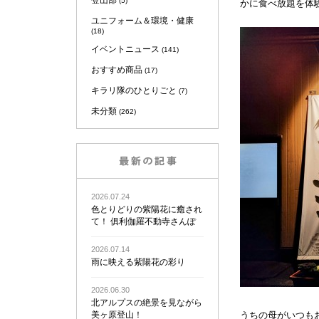
登山部
(5)
かに食べ放題を体
ユニフォーム＆環境・健康
(18)
イベントニュース
(141)
おすすめ商品
(17)
キラリ隊のひとりごと
(7)
未分類
(262)
2026.07.24
色とりどりの紫陽花に癒され
て！ 俱利伽羅不動寺さんぽ
2026.07.14
雨に映える紫陽花の彩り
2026.06.30
北アルプスの絶景を見ながら
美ヶ原登山！
うちの母がいつも