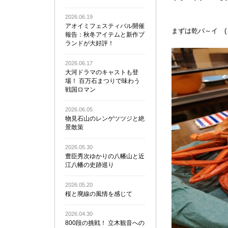
2026.06.19
アオイミフェスティバル開催
まずは乾パ～イ ( 
報告：秋冬アイテムと新作ブ
ランドが大好評！
2026.06.17
大河ドラマのキャストも登
場！ 百万石まつりで味わう
戦国ロマン
2026.06.05
物見石山のレンゲツツジと絶
景散策
2026.05.30
豊臣秀次ゆかりの八幡山と近
江八幡の史跡巡り
2026.05.20
桜と廃線の風情を感じて
2026.04.30
800段の挑戦！ 立木観音への