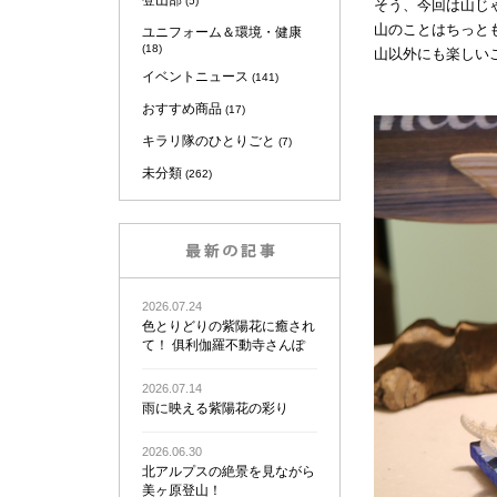
登山部
(5)
そう、今回は山じ
山のことはちっと
ユニフォーム＆環境・健康
(18)
山以外にも楽しい
イベントニュース
(141)
おすすめ商品
(17)
キラリ隊のひとりごと
(7)
未分類
(262)
2026.07.24
色とりどりの紫陽花に癒され
て！ 俱利伽羅不動寺さんぽ
2026.07.14
雨に映える紫陽花の彩り
2026.06.30
北アルプスの絶景を見ながら
美ヶ原登山！