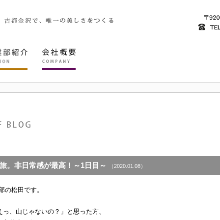
旅。非日常感が最高！～1日目～
（2020.01.08）
理部の松田です。
えっ、山じゃないの？」と思った方、