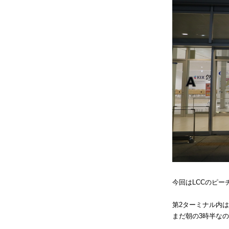
今回はLCCのピ
第2ターミナル内
まだ朝の3時半な