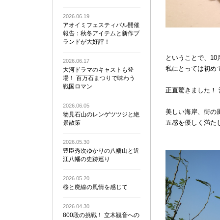
2026.06.19
アオイミフェスティバル開催
報告：秋冬アイテムと新作ブ
ランドが大好評！
ということで、1
2026.06.17
私にとっては初め
大河ドラマのキャストも登
場！ 百万石まつりで味わう
戦国ロマン
正直驚きました！
2026.06.05
美しい海岸、街の
物見石山のレンゲツツジと絶
五感を優しく満た
景散策
2026.05.30
豊臣秀次ゆかりの八幡山と近
江八幡の史跡巡り
2026.05.20
桜と廃線の風情を感じて
2026.04.30
800段の挑戦！ 立木観音への