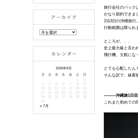
旅行会社のパック
かなり節約できま
2泊3日の沖縄旅
行動範囲は限られ
ところが、、、
史上最大級と言わ
飛行機、欠航にな
とても心配したん
2026年8月
月
火
水
木
金
土
日
そんな訳で、妹家
1
2
3
4
5
6
7
8
9
10
11
12
13
14
15
16
17
18
19
20
21
22
23
―――沖縄旅1日
24
25
26
27
28
29
30
31
これまた初めての
« 7月