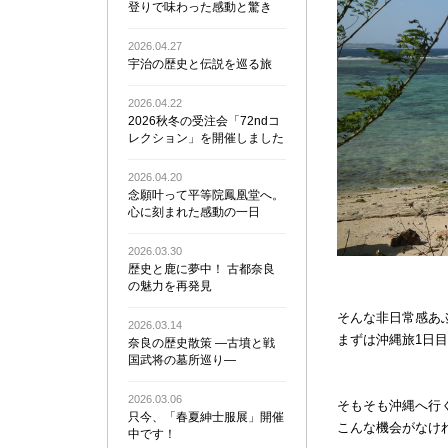
登りで味わった感動と驚き
2026.04.27
宇治の歴史と伝説を巡る旅
2026.04.22
2026秋冬の受注会「72ndコ
レクション」を開催しました
2026.04.20
念願叶って平等院鳳凰堂へ。
心に刻まれた感動の一日
2026.03.30
歴史と鹿に夢中！ 古都奈良
の魅力を再発見
そんな非日常感あ
2026.03.14
まずは沖縄旅1日
奈良の歴史散策 ―古墳と戦
国武将の墓所巡り―
2026.03.06
そもそも沖縄へ行
只今、「春夏紳士服展」開催
こんな機会がなけ
中です！