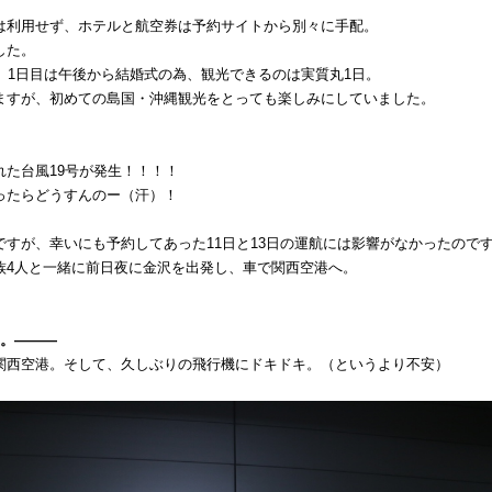
は利用せず、ホテルと航空券は予約サイトから別々に手配。
した。
行。1日目は午後から結婚式の為、観光できるのは実質丸1日。
ますが、初めての島国・沖縄観光をとっても楽しみにしていました。
れた台風19号が発生！！！！
ったらどうすんのー（汗）！
ですが、幸いにも予約してあった11日と13日の運航には影響がなかったので
族4人と一緒に前日夜に金沢を出発し、車で関西空港へ。
目。―――
関西空港。そして、久しぶりの飛行機にドキドキ。（というより不安）