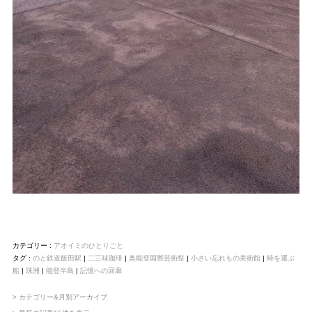
カテゴリー :
アオイミのひとりごと
タグ :
のと鉄道飯田駅
|
二三味珈琲
|
奥能登国際芸術祭
|
小さい忘れもの美術館
|
時を運ぶ
船
|
珠洲
|
能登半島
|
記憶への回廊
> カテゴリー&月別アーカイブ