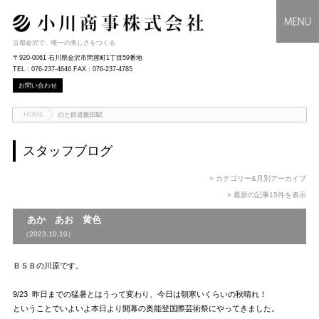
古都金沢で、唯一の美しさをつくる
〒920-0061 石川県金沢市問屋町1丁目59番地
TEL : 076-237-4646 FAX : 076-237-4785
お問い合わせ
HOME
のと鉄道飯田駅
スタッフブログ
> カテゴリー&月別アーカイブ
> 最新の記事15件を表示
あか あお 黄色
（2023.10.10）
ＢＳＢの川原です。
9/23 昨日までの猛暑とはうって変わり、今日は朝寒いくらいの秋晴れ！
ということでいよいよ本日より開幕の奥能登国際芸術祭にやってきました。