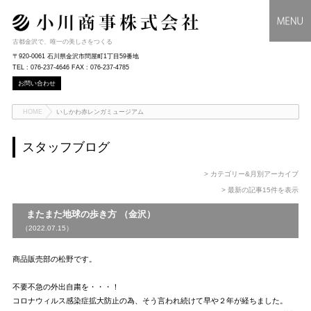
古都金沢で、唯一の美しさをつくる
〒920-0061 石川県金沢市問屋町1丁目59番地
TEL : 076-237-4646 FAX : 076-237-4785
お問い合わせ
HOME
いしかわ赤レンガミュージアム
スタッフブログ
> カテゴリー&月別アーカイブ
> 最新の記事15件を表示
またまた地球の歩き方 （金沢）
（2022.07.15）
商品販売部の松野です。
不要不急の外出自粛を・・・！
コロナウィルス感染症拡大防止の為、そう言われ続けて早や２年が経ちました。