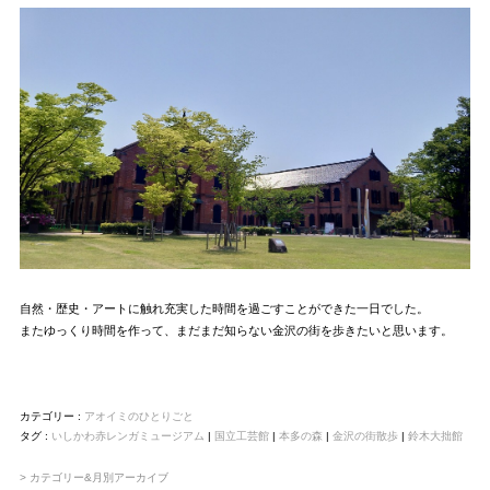
自然・歴史・アートに触れ充実した時間を過ごすことができた一日でした。
またゆっくり時間を作って、まだまだ知らない金沢の街を歩きたいと思います。
カテゴリー :
アオイミのひとりごと
タグ :
いしかわ赤レンガミュージアム
|
国立工芸館
|
本多の森
|
金沢の街散歩
|
鈴木大拙館
> カテゴリー&月別アーカイブ